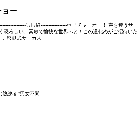
ショー
-----------ｷﾘﾄﾘ線-----------------‪✂︎ 「チ
い、素敵で愉快な世界へと！この道化めがご招待いたしましょーう☆ イ
あるず様より 移動式サーカス
む熟練者
#
男女不問