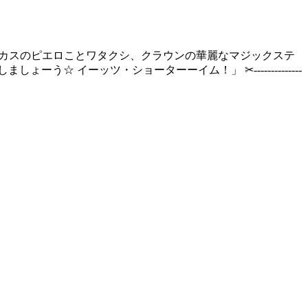
ャーオー！ 声を奪うサーカスのピエロことワタクシ、クラウンの華麗なマジックステ
ーッツ・ショーターーイム！」 ‪✂︎‬--------------