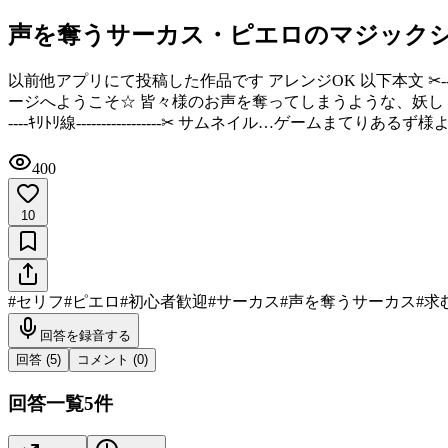
声を奪うサーカス・ピエロのマジック
以前他アプリにて投稿した作品です アレンジOK 以下本文 ✂︎‬-------
ージへようこそ☆ 皆々様のお声を奪ってしまうような、妖しく恐ろし
----ｷﾘﾄﾘ線-----------------‪✂︎ サムネイル…ゲームまてり
400
10
#
セリフ
#
ピエロ
#
初心者歓迎
#
サーカス
#
声を奪うサーカス
#
求
回答を録音する
回答 (
5
)
コメント (
0
)
回答一覧
5
件