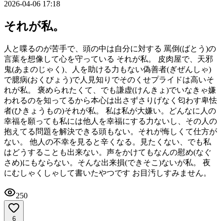
2026-04-06 17:18
それが私。
人と喋るのが苦手で、頭の中は自分に対する 罵倒(ばとう)の
言葉を想像して心を守っている それが私。 皮肉屋で、天邪
鬼(あまのじゃく)、人を助ける力もない偽善者(ぎぜんしゃ)
で臆病(おくびょう)で人見知りでそのくせプライドは高いそ
れが私。 褒められたくて、でも謙虚(けんきょ)でいなきゃ嫌
われるのを知ってるから本心は出さずさりげなく匂わす卑怯
者(ひきょうもの)それが私。 私は私が大嫌い。どんなに人の
幸福を願っても私には他人を幸福にする力ないし、その人の
抱えてる問題を解決できる頭もない。それが悔しくて仕方が
ない。 他人の不幸を見ると辛くなる。見たくない、でも私
はどうすることも出来ない。声をかけてもなんの慰め(なぐ
さめ)にもならない。そんな出来損(できそこ)ないが私。 夜
にむしゃくしゃして書いたやつです お目汚しすみません。
250
6