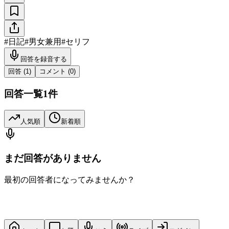
#
日記
#
男女兼用
#
セリフ
回答を録音する
回答 (
1
)
コメント (
0
)
回答一覧
1
件
人気順
新着順
まだ回答がありません
最初の回答者になってみませんか？