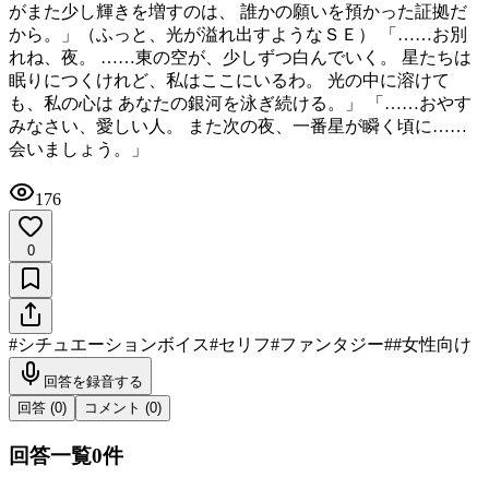
がまた少し輝きを増すのは、 誰かの願いを預かった証拠だ
から。」 ​（ふっと、光が溢れ出すようなＳＥ） 「……お別
れね、夜。 ……東の空が、少しずつ白んでいく。 星たちは
眠りにつくけれど、私はここにいるわ。 光の中に溶けて
も、私の心は あなたの銀河を泳ぎ続ける。」 「……おやす
みなさい、愛しい人。 また次の夜、一番星が瞬く頃に……
会いましょう。」
176
0
#
シチュエーションボイス
#
セリフ
#
ファンタジー
#
#女性向け
回答を録音する
回答 (
0
)
コメント (
0
)
回答一覧
0
件