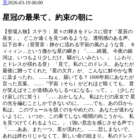
兄
2026-03-19 06:00
星冠の最果て、約束の朝に
​【登場人物】 ​ステラ： 星々の輝きをドレスに宿す「星辰の
巫女」。 どこか遠くを見つめるような、透明感のある声。
以下台本↓ ​（背景音：静かに流れる宇宙の風のような音、 キ
ィィィン…という微かな星の瞬き） ​「……綺麗。 今夜の銀
河は、いつもより少しだけ、騒がしいみたい。」 ​（ふわり、
とドレスが揺れる音） 「見て。私のこのドレス。 あなたが
最後に贈ってくれた『星の欠片』が、 こんなに鮮やかな青
に染まったわ。 ……ねぇ、届いてる？ 1000年前にあなたが
言った言葉。 ……『宇宙（そら）がどれほど暗くても、 君
が笑えばそこが道標(みちしるべ)になる』って。」 ​（少しだ
け寂しげに笑う） 「……おかしな人。 私はただの巫女で 星
の光を編むことしかできないのに。 ……でも、あの日から
私は、 このヴェールを脱ぐのをやめたの。 あなたが迷わな
いように。 いつか、この果てしない暗闇の向こうから、 私
を見つけてくれるように。」 ​（強い意志を感じさせる声で）
「……ああ、また一つ、星が流れた。 ……悲しまないで。
あれは終わりじゃなくて、新しい命の始まり。 私のドレス