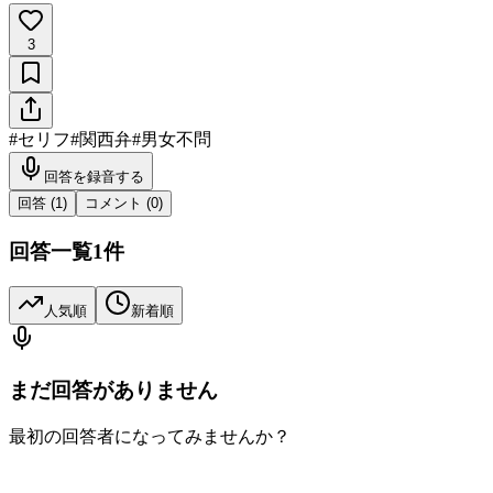
3
#
セリフ
#
関西弁
#
男女不問
回答を録音する
回答 (
1
)
コメント (
0
)
回答一覧
1
件
人気順
新着順
まだ回答がありません
最初の回答者になってみませんか？