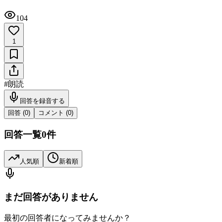
104
1
#
朗読
回答を録音する
回答 (
0
)
コメント (
0
)
回答一覧
0
件
人気順
新着順
まだ回答がありません
最初の回答者になってみませんか？