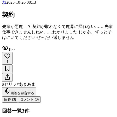
ね
2025-10-26 08:13
契約
先輩が悪魔！？ 契約が取れなくて魔界に帰れない…… 先輩
仕事できませんしねw ……わかりました じゃあ、ずっとそ
ばにいてください ぜったい返しません
190
1
#
セリフ
#
あまあま
回答を録音する
回答 (
3
)
コメント (
0
)
回答一覧
3
件