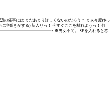
の近辺の催事には まだあまり詳しくないのだろう？ まぁ今度ゆっ
かに地響きがする) 新入りっ！ 今すぐここを離れようっ！ 何
┈┈┈┈┈┈┈┈┈┈┈┈┈┈⋆ ※男女不問。 SEを入れると雰