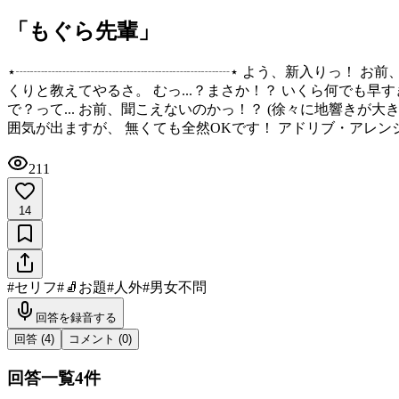
「もぐら先輩」
⋆┈┈┈┈┈┈┈┈┈┈┈┈┈┈┈⋆ よう、新入りっ！ お前、
くりと教えてやるさ。 むっ...？まさか！？ いくら何でも早す
で？って... お前、聞こえないのかっ！？ (徐々に地響きが
囲気が出ますが、 無くても全然OKです！ アドリブ・アレン
211
14
#
セリフ
#
🧦お題
#
人外
#
男女不問
回答を録音する
回答 (
4
)
コメント (
0
)
回答一覧
4
件