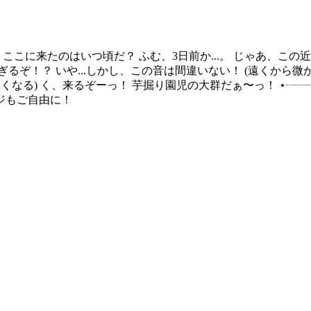
ここに来たのはいつ頃だ？ ふむ、3日前か...。 じゃあ、こ
ぎるぞ！？ いや...しかし、この音は間違いない！ (遠くから微
大きくなる) く、来るぞーっ！ 芋掘り園児の大群だぁ〜っ！ ⋆┈
ジもご自由に！