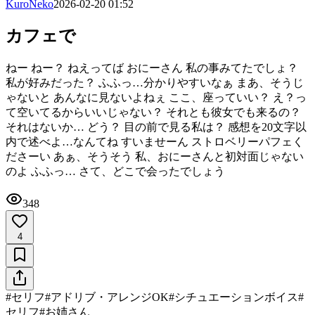
KuroNeko
2026-02-20 01:52
カフェで
ねー ねー？ ねえってば おにーさん 私の事みてたでしょ？
私が好みだった？ ふふっ…分かりやすいなぁ まあ、そうじ
ゃないと あんなに見ないよねぇ ここ、座っていい？ え？っ
て空いてるからいいじゃない？ それとも彼女でも来るの？
それはないか… どう？ 目の前で見る私は？ 感想を20文字以
内で述べよ…なんてね すいませーん ストロベリーパフェく
ださーい あぁ、そうそう 私、おにーさんと初対面じゃない
のよ ふふっ… さて、どこで会ったでしょう
348
4
#
セリフ
#
アドリブ・アレンジOK
#
シチュエーションボイス
#
セリフ
#
お姉さん