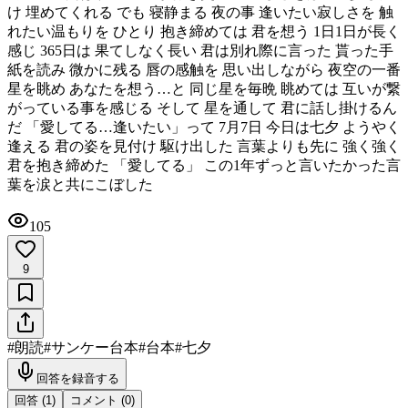
け 埋めてくれる でも 寝静まる 夜の事 逢いたい寂しさを 触
れたい温もりを ひとり 抱き締めては 君を想う 1日1日が長く
感じ 365日は 果てしなく長い 君は別れ際に言った 貰った手
紙を読み 微かに残る 唇の感触を 思い出しながら 夜空の一番
星を眺め あなたを想う…と 同じ星を毎晩 眺めては 互いが繋
がっている事を感じる そして 星を通して 君に話し掛けるん
だ 「愛してる…逢いたい」って 7月7日 今日は七夕 ようやく
逢える 君の姿を見付け 駆け出した 言葉よりも先に 強く強く
君を抱き締めた 「愛してる」 この1年ずっと言いたかった言
葉を涙と共にこぼした
105
9
#
朗読
#
サンケー台本
#
台本
#
七夕
回答を録音する
回答 (
1
)
コメント (
0
)