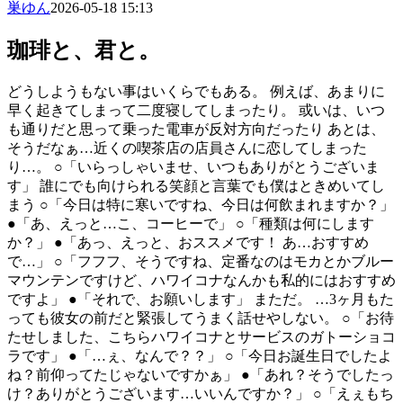
巣ゆん
2026-05-18 15:13
珈琲と、君と。
どうしようもない事はいくらでもある。 例えば、あまりに
早く起きてしまって二度寝してしまったり。 或いは、いつ
も通りだと思って乗った電車が反対方向だったり あとは、
そうだなぁ…近くの喫茶店の店員さんに恋してしまった
り…。 ○「いらっしゃいませ、いつもありがとうございま
す」 誰にでも向けられる笑顔と言葉でも僕はときめいてし
まう ○「今日は特に寒いですね、今日は何飲まれますか？」
●「あ、えっと…こ、コーヒーで」 ○「種類は何にします
か？」 ●「あっ、えっと、おススメです！ あ…おすすめ
で…」 ○「フフフ、そうですね、定番なのはモカとかブルー
マウンテンですけど、ハワイコナなんかも私的にはおすすめ
ですよ」 ●「それで、お願いします」 まただ。 …3ヶ月もた
っても彼女の前だと緊張してうまく話せやしない。 ○「お待
たせしました、こちらハワイコナとサービスのガトーショコ
ラです」 ●「…ぇ、なんで？？」 ○「今日お誕生日でしたよ
ね？前仰ってたじゃないですかぁ」 ●「あれ？そうでしたっ
け？ありがとうございます…いいんですか？」 ○「えぇもち