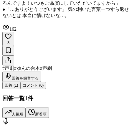
ろんですよ！いつもご贔屓にしていただいてますから」
●「…ありがとうございます」 気の利いた言葉一つすら返せ
ないとは 本当に情けないな…。
162
3
#
声劇
#
ゆんの台本
#
声劇
回答を録音する
回答 (
1
)
コメント (
0
)
回答一覧
1
件
人気順
新着順