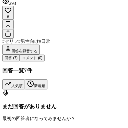
293
6
#
セリフ
#
男性向け
#
日常
回答を録音する
回答 (
7
)
コメント (
0
)
回答一覧
7
件
人気順
新着順
まだ回答がありません
最初の回答者になってみませんか？