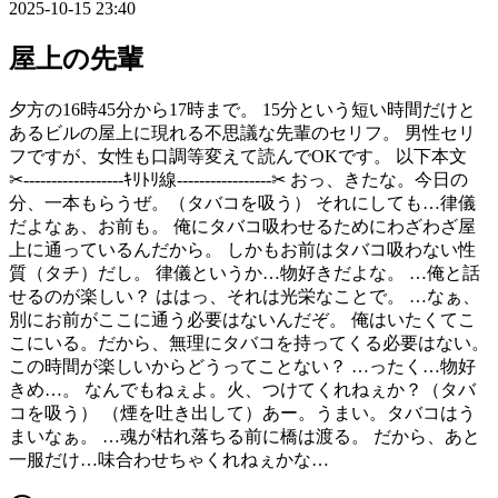
2025-10-15 23:40
屋上の先輩
夕方の16時45分から17時まで。 15分という短い時間だけと
あるビルの屋上に現れる不思議な先輩のセリフ。 男性セリ
フですが、女性も口調等変えて読んでOKです。 以下本文
✂︎‬------------------ｷﾘﾄﾘ線-----------------‪✂︎ おっ、きたな。今日の
分、一本もらうぜ。（タバコを吸う） それにしても…律儀
だよなぁ、お前も。 俺にタバコ吸わせるためにわざわざ屋
上に通っているんだから。 しかもお前はタバコ吸わない性
質（タチ）だし。 律儀というか…物好きだよな。 …俺と話
せるのが楽しい？ ははっ、それは光栄なことで。 …なぁ、
別にお前がここに通う必要はないんだぞ。 俺はいたくてこ
こにいる。だから、無理にタバコを持ってくる必要はない。
この時間が楽しいからどうってことない？ …ったく…物好
きめ…。 なんでもねぇよ。火、つけてくれねぇか？（タバ
コを吸う） （煙を吐き出して）あー。うまい。タバコはう
まいなぁ。 …魂が枯れ落ちる前に橋は渡る。 だから、あと
一服だけ…味合わせちゃくれねぇかな…