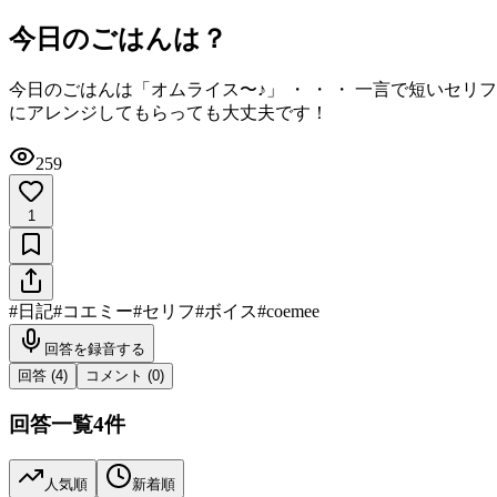
今日のごはんは？
今日のごはんは「オムライス〜♪」 ・ ・ ・ 一言で短いセ
にアレンジしてもらっても大丈夫です！
259
1
#
日記
#
コエミー
#
セリフ
#
ボイス
#
coemee
回答を録音する
回答 (
4
)
コメント (
0
)
回答一覧
4
件
人気順
新着順