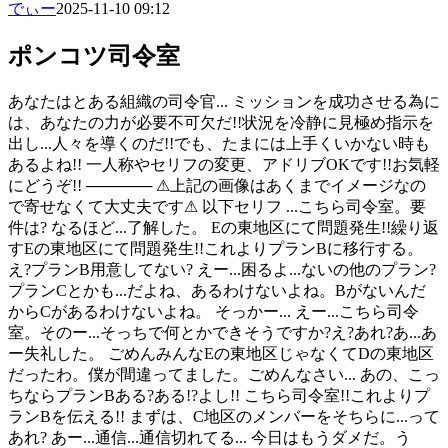
でぃー
2025-11-10 09:12
ポンコツ司令室
あなたはとある組織の司令官... ミッションを成功させる為に
は、あなたの力が必要不可欠だ!!状況を冷静に見極め指示を
出し...人々を導くのだ!!でも、たまには上手くいかない時も
あるよね!! 一人称やセリフの変更、アドリブOKです!!お気軽
にどうぞ!! ────── ⚠︎上記の画像はあくまでイメージなの
で寄せなくて大丈夫です⚠︎ 以下セリフ ...こちら司令室。要
件は? なるほど...了解した。 Eの東地区にて問題発生!!繰り返
すEの東地区にて問題発生!!これよりプランBに移行する。
え?プランB用意してない? えー...困るよ...ないの他のプラン?
プランCとかも...だよね、あるわけないよね。Bがないんだ
からCがあるわけないよね。 そっかー... えー...こちら司令
室。そのー...そっちで何とかできそうですか?え?あれ?あ...あ
ー失礼した。 ごめんみんなEの東地区じゃなくてDの東地区
だったわ。僕が間違ってました。ごめんなさい... あの、こっ
ちならプランBある?ある!?よし!! こちら司令室!!これよりプ
ランBを伝える!! まずは、C地区のメンバーをそちらに...って
あれ? あー...通信...通信切れてる... 今日はもうダメだ。う