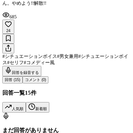
ん。やめよう!!解散!!
685
24
#
シチュエーションボイス
#
男女兼用
#
シチュエーションボイ
ス
#
セリフ
#
コメディー風
回答を録音する
回答 (
15
)
コメント (
0
)
回答一覧
15
件
人気順
新着順
まだ回答がありません