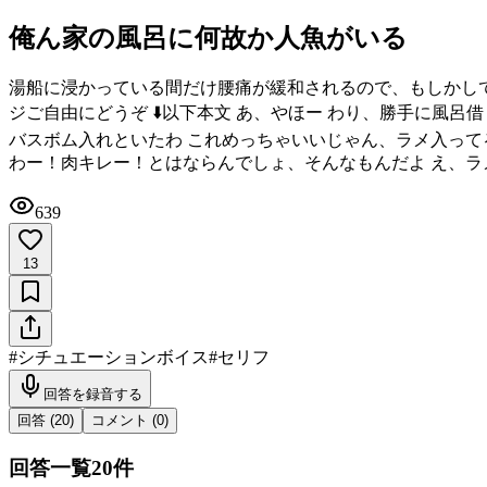
俺ん家の風呂に何故か人魚がいる
湯船に浸かっている間だけ腰痛が緩和されるので、もしかして
ジご自由にどうぞ ⬇️以下本文 あ、やほー わり、勝手に風
バスボム入れといたわ これめっちゃいいじゃん、ラメ入って
わー！肉キレー！とはならんでしょ、そんなもんだよ え、ラ
639
13
#
シチュエーションボイス
#
セリフ
回答を録音する
回答 (
20
)
コメント (
0
)
回答一覧
20
件