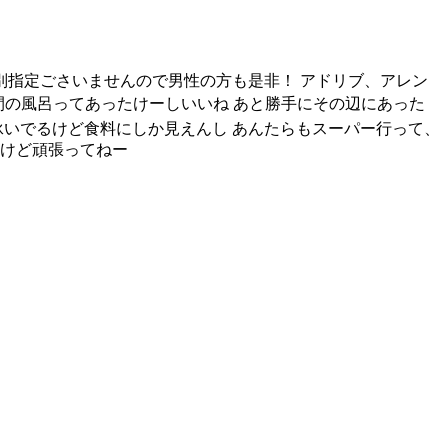
別指定ごさいませんので男性の方も是非！ アドリブ、アレン
人間の風呂ってあったけーしいいね あと勝手にその辺にあった
泳いでるけど食料にしか見えんし あんたらもスーパー行って、
うけど頑張ってねー