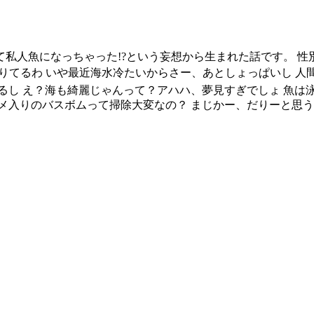
私人魚になっちゃった!?という妄想から生まれた話です。 性
呂借りてるわ いや最近海水冷たいからさー、あとしょっぱいし 
るし え？海も綺麗じゃんって？アハハ、夢見すぎでしょ 魚は
メ入りのバスボムって掃除大変なの？ まじかー、だりーと思