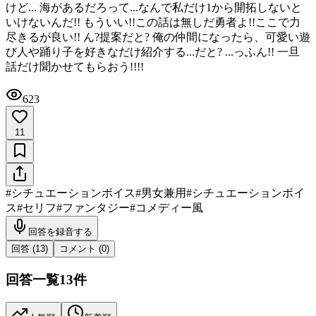
けど... 海があるだろって...なんで私だけ1から開拓しないと
いけないんだ!! もういい!!この話は無しだ勇者よ!!ここで力
尽きるが良い!! ん?提案だと? 俺の仲間になったら、可愛い遊
び人や踊り子を好きなだけ紹介する...だと? ...っふん!! 一旦
話だけ聞かせてもらおう!!!!
623
11
#
シチュエーションボイス
#
男女兼用
#
シチュエーションボイ
ス
#
セリフ
#
ファンタジー
#
コメディー風
回答を録音する
回答 (
13
)
コメント (
0
)
回答一覧
13
件