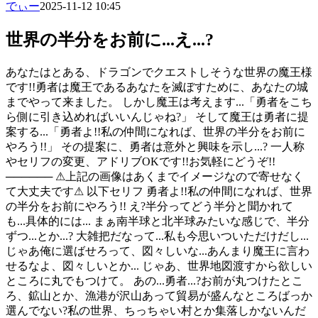
でぃー
2025-11-12 10:45
世界の半分をお前に...え...?
あなたはとある、ドラゴンでクエストしそうな世界の魔王様
です!!勇者は魔王であるあなたを滅ぼすために、あなたの城
までやって来ました。 しかし魔王は考えます...「勇者をこち
ら側に引き込めればいいんじゃね?」 そして魔王は勇者に提
案する...「勇者よ!!私の仲間になれば、世界の半分をお前に
やろう!!」 その提案に、勇者は意外と興味を示し...? 一人称
やセリフの変更、アドリブOKです!!お気軽にどうぞ!!
────── ⚠︎上記の画像はあくまでイメージなので寄せなく
て大丈夫です⚠︎ 以下セリフ 勇者よ!!私の仲間になれば、世界
の半分をお前にやろう!! え?半分ってどう半分と聞かれて
も...具体的には... まぁ南半球と北半球みたいな感じで、半分
ずつ...とか...? 大雑把だなって...私も今思いついただけだし...
じゃあ俺に選ばせろって、図々しいな...あんまり魔王に言わ
せるなよ、図々しいとか... じゃあ、世界地図渡すから欲しい
ところに丸でもつけて。 あの...勇者...?お前が丸つけたとこ
ろ、鉱山とか、漁港が沢山あって貿易が盛んなところばっか
選んでない?私の世界、ちっちゃい村とか集落しかないんだ