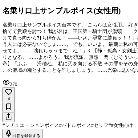
名乗り口上サンプルボイス(女性用)
名乗り口上サンプルボイス台本です。 こちらは女性用。 好き
捨てて貴殿を討つ！ 我が名は、王国第一騎士団が旗頭 ——
けて真っ向から打ち砕かん！ ——いざ、尋常に勝負ッ！！」 ​2
う人には必要ないでしょ……。 でも、いいよ。 最期に私の
せてよ。 ……壊れちゃうまで、ね！」 ​3. 【静：孤高・女
りとなる。 ……よかろう。 我が流派、無想一閃（むそういっ
帝】 ​ 「ふふ……滑稽ね。 私に刃を向ける不敬 その罪を
この聖域の糧とすることを許しましょう。 ……光栄に思いな
270
4
#
シチュエーションボイス
#
バトルボイス
#
セリフ
#
#女性向け
回答を録音する