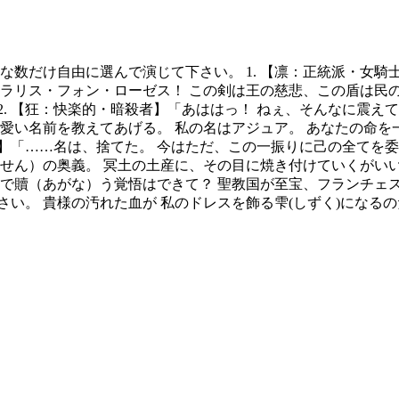
な数だけ自由に選んで演じて下さい。 1. 【凛：正統派・女騎
クラリス・フォン・ローゼス！ この剣は王の慈悲、この盾は民の
. 【狂：快楽的・暗殺者】 ​ 「あははっ！ ねぇ、そんなに震
可愛い名前を教えてあげる。 私の名はアジュア。 あなたの命を
剣士】 ​ 「……名は、捨てた。 今はただ、この一振りに己の全て
せん）の奥義。 冥土の土産に、その目に焼き付けていくがいい。 
その身で贖（あがな）う覚悟はできて？ 聖教国が至宝、フランチ
さい。 貴様の汚れた血が 私のドレスを飾る雫(しずく)になる