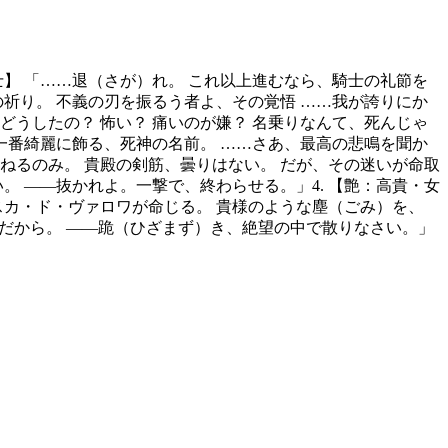
士】 「……退（さが）れ。 これ以上進むなら、騎士の礼節を
祈り。 不義の刃を振るう者よ、その覚悟 ……我が誇りにか
えてどうしたの？ 怖い？ 痛いのが嫌？ 名乗りなんて、死んじゃ
一番綺麗に飾る、死神の名前。 ……さあ、最高の悲鳴を聞か
を委ねるのみ。 貴殿の剣筋、曇りはない。 だが、その迷いが命取
——抜かれよ。一撃で、終わらせる。」 ​4. 【艶：高貴・女
ェスカ・ド・ヴァロワが命じる。 貴様のような塵（ごみ）を、
のだから。 ——跪（ひざまず）き、絶望の中で散りなさい。」