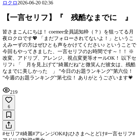
ロクロ
2026-06-20 02:36
【一言セリフ】『 残酷なまでに 』
皆さまこんにちは！ coemee全員認知枠（？）を狙ってる月
夜ロクロです💖 「まだフォローされてないよ！」というこ
えみーずの方はぜひとも声をかけてください♪ ということで
今回もやってきました、一言セリフのお時間です～！！ ※
改変、アドリブ、アレンジ、視点変更等オールOK！ 以下セ
リフ↓ 「 月を見上げて”綺麗だね”と微笑んだ彼女は、残酷
なまでに美しかった 」 ”今日のお題ランキング”第六位！
”今週のお題ランキング”第七位！ ありがとうございます💗
219
6
#
セリフ
#
綺麗
#
アレンジOK
#
おひさまへとどけ
#
一言セリフ
#