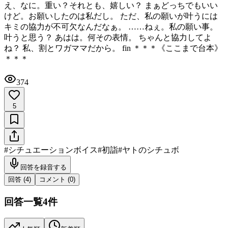
え、なに。重い？それとも、嬉しい？ まぁどっちでもいい
けど。お願いしたのは私だし。 ただ、私の願いが叶うには
キミの協力が不可欠なんだなぁ。 ……ねぇ。私の願い事。
叶うと思う？ あはは。何その表情。 ちゃんと協力してよ
ね？ 私、割とワガママだから。 fin ＊＊＊《ここまで台本》
＊＊＊
374
5
#
シチュエーションボイス
#
初詣
#
ヤトのシチュボ
回答を録音する
回答 (
4
)
コメント (
0
)
回答一覧
4
件