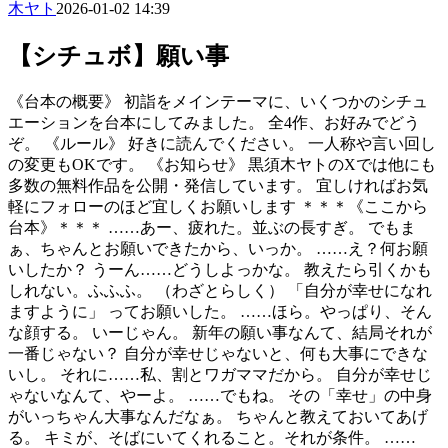
木ヤト
2026-01-02 14:39
【シチュボ】願い事
《台本の概要》 初詣をメインテーマに、いくつかのシチュ
エーションを台本にしてみました。 全4作、お好みでどう
ぞ。 《ルール》 好きに読んでください。 一人称や言い回し
の変更もOKです。 《お知らせ》 黒須木ヤトのXでは他にも
多数の無料作品を公開・発信しています。 宜しければお気
軽にフォローのほど宜しくお願いします ＊＊＊《ここから
台本》＊＊＊ ……あー、疲れた。並ぶの長すぎ。 でもま
ぁ、ちゃんとお願いできたから、いっか。 ……え？何お願
いしたか？ うーん……どうしよっかな。 教えたら引くかも
しれない。ふふふ。 （わざとらしく） 「自分が幸せになれ
ますように」 ってお願いした。 ……ほら。やっぱり、そん
な顔する。 いーじゃん。 新年の願い事なんて、結局それが
一番じゃない？ 自分が幸せじゃないと、何も大事にできな
いし。 それに……私、割とワガママだから。 自分が幸せじ
ゃないなんて、やーよ。 ……でもね。 その「幸せ」の中身
がいっちゃん大事なんだなぁ。 ちゃんと教えておいてあげ
る。 キミが、そばにいてくれること。それが条件。 ……