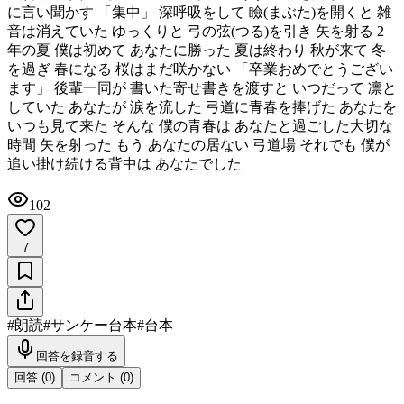
に言い聞かす 「集中」 深呼吸をして 瞼(まぶた)を開くと 雑
音は消えていた ゆっくりと 弓の弦(つる)を引き 矢を射る 2
年の夏 僕は初めて あなたに勝った 夏は終わり 秋が来て 冬
を過ぎ 春になる 桜はまだ咲かない 「卒業おめでとうござい
ます」 後輩一同が 書いた寄せ書きを渡すと いつだって 凛と
していた あなたが 涙を流した 弓道に青春を捧げた あなたを
いつも見て来た そんな 僕の青春は あなたと過ごした大切な
時間 矢を射った もう あなたの居ない 弓道場 それでも 僕が
追い掛け続ける背中は あなたでした
102
7
#
朗読
#
サンケー台本
#
台本
回答を録音する
回答 (
0
)
コメント (
0
)