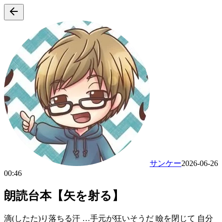
サンケー
2026-06-26
00:46
朗読台本【矢を射る】
滴(したた)り落ちる汗 …手元が狂いそうだ 瞼を閉じて 自分