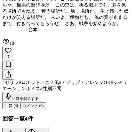
ちゃ、最高の遊び場だ。 この空は、祈る場所でも、夢を見
る場所でもねえ。 奪う場所だ。 壊す場所だ。 生き残った奴
だけが笑える場所だ。 来いよ、獲物ども。 俺の翼が止まる
まで、付き合ってもらうぜ。 さあ、戦争を始めようか。
―――――↑台本↑―――――
184
7
#
セリフ
#
ロボットアニメ風
#
アドリブ・アレンジOK
#
シチュ
エーションボイス
#
性別不問
回答を録音する
回答 (
4
)
コメント (
0
)
回答一覧
4
件