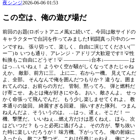
夜シンジ
2026-06-06 01:53
この空は、俺の遊び場だ
前回のお題(ロボットアニメ風)に続いて、今回は敵サイドの
キャラクターで台詞を作ってみました❗ 戦闘真っ只中のシー
ンですね。 張り切って、楽しく、自由に演じてください(￣
ー￣)ｂ いつも通り、アレンジ・アドリブ大歓迎です‼️ 💡性
転換もご自由にどうぞ！💡 ―――――↓台本↓――――― は
はっ…いいねぇ！ ようやく空が騒がしくなってきたじゃね
えか。 敵影、前方に三。 上に二、右から一機。 見えてんだ
よ、全部。 そんなんで俺を囲んだつもりか？ 違うな。囲ま
れてんのは、お前らの方だ。 管制、黙ってろ。 弾と燃料だ
け寄こせ。 あとは俺が好きにやる。 おい、敵さんよ。 せっ
かく命張って飛んでんだ。 もう少し楽しませてくれよ。 教
本通りの旋回。 綺麗すぎる回避。 揃いすぎた隊列。 つまん
ねえんだよ、そういうのは。 …はっ、遅ぇ。そこだ！ 一
機、撃墜だ。 いいねぇ…燃え方だけは悪くねえ。 ほら、次
はどいつだ？ もっと必死に逃げろよ。 その方が、撃ち抜い
た時に楽しいだろうが！ 味方機、下がってろ。 俺の射線に
入ったら、敵ごと撃つぞ。 これは任務じゃねえ。 俺にとっ