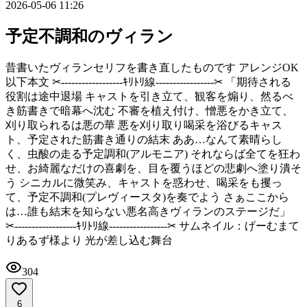
2026-05-06 11:26
予定不調和のヴィラン
昔書いたヴィランセリフを書き直したものです アレンジOK
以下本文‪ ✂︎‬------------------ｷﾘﾄﾘ線-----------------‪✂︎ 「期待される
役割は途中退場 キャストを引き立て、観客を煽り、然るべ
き筋書きで暗幕へ沈む 不審を植え付け、憎悪をかき立て、
刈り取られるは悪の華 悪を刈り取り喝采を浴びるキャス
ト、予定された筋書き通りの結末 ああ…なんて素晴らし
く、虫酸の走る予定調和(アルモニア) それならば全てを狂わ
せ、お綺麗なだけの喜劇を、目を覆うほどの悲劇へ塗り潰そ
う シニカルに微笑み、キャストを惑わせ、喝采をも攫っ
て、予定不調和(プレヴィースタ)を奏でよう さぁここから
は…誰も結末を知らない悪名高きヴィランのステージだ」 ‪
✂︎‬------------------ｷﾘﾄﾘ線-----------------‪✂︎ サムネイル：げーむまて
りあるず様より 光が差し込む舞台
304
6