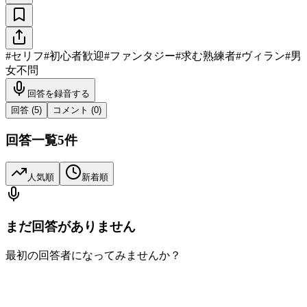
#
セリフ
#
初心者歓迎
#
ファンタジー
#
求む熟練者
#
ヴィラン
#
男
女不問
回答を録音する
回答 (
5
)
コメント (
0
)
回答一覧
5
件
人気順
新着順
まだ回答がありません
最初の回答者になってみませんか？