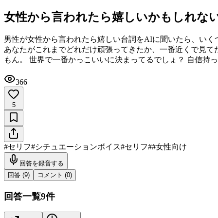
女性から言われたら嬉しいかもしれない
男性が女性から言われたら嬉しい台詞をAIに聞いたら、いく
あなたがこれまでどれだけ頑張ってきたか、一番近くで見てた
もん。 世界で一番かっこいいに決まってるでしょ？ 自信持
366
5
#
セリフ
#
シチュエーションボイス
#
セリフ
#
#女性向け
回答を録音する
回答 (
9
)
コメント (
0
)
回答一覧
9
件