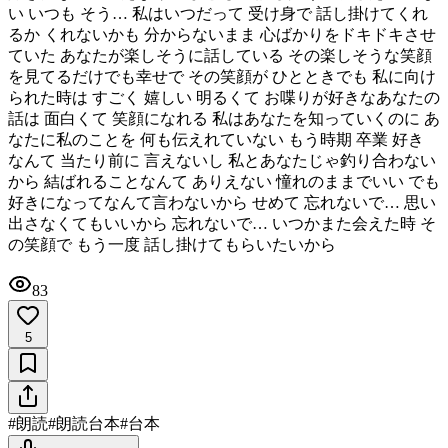
い いつも そう… 私はいつだって 受け身で 話し掛けてくれ
るか くれないかも 分からないまま 心ばかりをドキドキさせ
ていた あなたが楽しそうに話している その楽しそうな笑顔
を見てるだけでも幸せで その笑顔が ひとときでも 私に向け
られた時は すごく 嬉しい 明るくて お喋りが好きなあなたの
話は 面白くて 笑顔になれる 私はあなたを知っていくのに あ
なたに私のことを 何も伝えれていない もう時期 卒業 好き
なんて 当たり前に 言えないし 私とあなたじゃ釣り合わない
から 結ばれることなんて ありえない 憧れのままでいい でも
好きになってなんて言わないから せめて 忘れないで… 思い
出さなくてもいいから 忘れないで… いつかまた会えた時 そ
の笑顔で もう一度 話し掛けてもらいたいから
83
5
#
朗読
#
朗読台本
#
台本