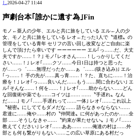
し
2026-04-27 11:44
声劇台本｢誰かに遺す為｣Fin
モノ←亜人の少年、エルと共に旅をしている エル←人の少
女、モノと共に旅をしている レオ←たった1人で〝道標〟の
管理をしている青年 セリフの言い回し改変などご自由に楽
しんで頂けたら幸いです ーーーーーー エル｢っ……だ、大丈
夫ですか……！？｣ モノ｢レオさん……！しっかりしてくだ
さい……！｣ レオ｢……クソ……今日1日は持つと思った
が……っ゛……無理だったか……ぁ゛……(咳き込み)｣ エル
｢っ……！ 手の先が……真っ青……！？た、直ちに……！治
療を！｣ レオ｢っ……良いんだ……もう……間に合わない｣ エ
ル｢そんな……！何を……！｣ レオ｢……助からない……どん
な回復術や薬でも……コイツは…… ……〝手遅れ〟なん
だ……｣ モノ｢……手遅れって……一体｣ レオ｢……これ以上
〝秘密〟にしててもダメだな…… 語らなきゃならない……
君達に……俺や……村の〝仲間達〟に何があったのか……全
部 ……そうしなきゃ……〝約束が果たせない〟｣ モノ｢……
教えてください｣ レオ｢……ああ…… ……俺達の村は……外
部とも何も繋がりもない……この広い草原にある村だっ