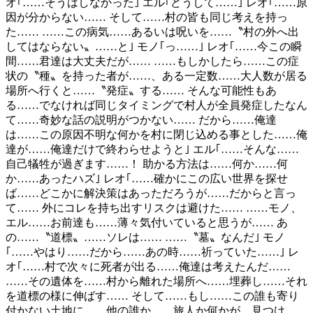
オ｢……そうはしなかった｣ エル｢どうして……｣ レオ｢……原
因が分からない…… そして……村の皆も同じ考えを持っ
た…… ……この病気……あるいは呪いを……〝村の外へ出
してはならない〟……と｣ モノ｢っ……｣ レオ｢……今この瞬
間……君達は大丈夫だが…… ……もしかしたら……この症
状の〝種〟を持った者が……、ある一定数……大人数が居る
場所へ行くと……〝発症〟する…… そんな可能性もあ
る……でなければ同じタイミングで村人が全員発症したなん
て……奇妙な話の説明がつかない…… だから……俺達
は……この原因不明な何かを村に閉じ込める事とした……俺
達が……俺達だけで終わらせようと｣ エル｢……そんな……
自己犠牲が過ぎます……！ 助かる方法は……何か……何
か……あったハズ｣ レオ｢……確かにこの広い世界を探せ
ば……どこかに解決策はあっただろうが……だからと言っ
て…… 外にコレを持ち出すリスクは避けた…… ……モノ、
エル……お前達も……薄々気付いていると思うが…… あ
の……〝道標〟……ソレは…… ……〝墓〟なんだ｣ モノ
｢……やはり……だから……あの時……祈っていた……｣ レ
オ｢……村で次々に死者が出る……俺達は考えたんだ……
……その遺体を……村から離れた場所へ……埋葬し……それ
を道標の様に伸ばす…… そして……もし……この誰も寄り
付かない土地に……他の誰か……旅人か何かが、見つけ