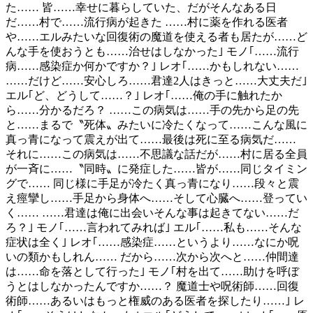
た…… 皆……幸せに暮らしていた、だがそんなある日
だ……村で……流行病が起きた ……村に薬を作れる医者
や……エルみたいな回復術の魔道を使える者も居たが……ど
んな手を使おうとも……治せはしなかった｣ モノ｢……流行
病……感染症か何かですか？｣ レオ｢……かもしれない……
……だけど……安心しろ……君達2人はきっと……大丈夫だ｣
エル｢ど、どうして……？｣ レオ｢……俺の手に触れたか
ら……分かるだろ？ ……この病気は……手の先から足の先
と……まるで〝死体〟みたいに冷たくなって……こんな風に
真っ青になって震えが出て……最後は死に至る病気だ……
それに……この病気は……不思議な話だが……村に居る全員
が一斉に……〝同時〟に発症した……皆が……同じタイミン
グで…… 同じ様に手足が冷たく真っ青になり……段々と震
え痙攣し……手足から身体へ……そして心臓へ……登ってい
く…… ……君達は俺に出会いそんな事は起きてない……だ
ろ？｣ モノ｢……言われてみれば｣ エル｢……私も……そんな
症状は全く｣ レオ｢……感染症……というより……なにか呪
いの類かもしれん…… だから……次から次へと……仲間達
は……命を落として行った｣ モノ｢村を出て……助けを呼ぼ
うとはしなかったんですか……？ 魔道士や呪術師……回復
術師……あるいはもっと権威のある医者を探したり……｣ レ