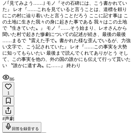
ノ｢見てみよう……｣ モノ『その石碑には、こう書かれてい
た』 レオ『……これを見ていると言うことは、道標を頼り
にこの村に辿り着いたと言うことだろう ここに記す事は こ
の土地に生きた我々の身に起きた事である 我々はこの土地
で〝生きていた〟』 モノ『……そう始まり、レオさんから
聞いた村で起きた惨劇についての記述が続き、最後の最後
……まるで〝震えた手で〟書かれた様な歪んでいるが、力強
い文字で、こう記されていた』 レオ『……この事実を大勢
に知ってもらいたい 最後まで読んでくれてありがとう そし
て、この事実を他の、外の国の誰かにも伝えて行って貰いた
い 〝誰かに遺す為〟に……』 終わり
86
1
#
声劇
回答を録音する