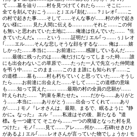
て……墓を辿り……村を見つけてくれたら…… そこに……
全てを刻んでおこう……と｣ エル｢刻む……？｣ レオ｢……こ
の村で起きた事……そして……そんな事が……村の外で起き
ない様に…… 見た人間に伝える…… ……それと……この何
も無いと思われていた土地に……俺達は住んでいた……〝生
きていたんだ〟……という……証明だ｣ エル｢っ……ぅ｣ レオ
｢……エル……そんな悲しそうな顔をするな…… 俺は……嬉
しかった……本当に……お前達に……感謝しているんだ……
……最後に残ったのは……俺だけになってしまった時……誰
にも出会わないこの草原で……たった一人で先立った仲間達
を弔う中…… このまま……このまま誰にも知られず……こ
の道標……墓も……村も朽ちていくと思っていた……そうし
たら……お前達に出会えた……そして……この道標の意味
も……知って貰えた…… ……最期の村の全員の悲願が……
叶えられた……〝約束を果たせた〟……だから……ありがと
う……本当に……ありがとう……出会ってくれて……あり
が……｣ モノ『レオさんは、最期、まるで、眠るように〝静
かに〟なった』 エル『……私達はその後、新たなる〝道
標〟を一つ建てて そこから……一つの廃墟となった村を見
つけた』 モノ｢……見て……アレ……何か……石碑(せきひ)
があるよ｣ エル｢……レオさんが言っていた物でしょうか｣ モ