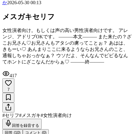
か
2026-05-30 00:13
メスガキセリフ
女性演者向け。もしくは声の高い男性演者向けです。 アレ
ンジ、アドリブOKです。 ―――本文――― また来たの？ざ
こお兄さん♡お兄さんもアタシの虜ってことぉ？ あはは、
きもーい♡ あんまりここに来るようならお兄さんのこと、
通報しちゃおっかなぁ？ ウソだよ、そんなんでビビるなん
てホントにざこなんだからぁ♡ ―――終―――
417
7
#
セリフ
#
メスガキ
#
女性演者向け
回答を録音する
回答 (
10
)
コメント (
0
)