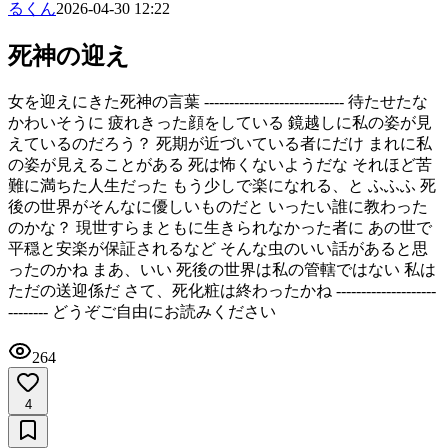
るくん
2026-04-30 12:22
死神の迎え
女を迎えにきた死神の言葉 ---------------------------- 待たせたな
かわいそうに 疲れきった顔をしている 鏡越しに私の姿が見
えているのだろう？ 死期が近づいている者にだけ まれに私
の姿が見えることがある 死は怖くないようだな それほど苦
難に満ちた人生だった もう少しで楽になれる、と ふふふ 死
後の世界がそんなに優しいものだと いったい誰に教わった
のかな？ 現世すらまともに生きられなかった者に あの世で
平穏と安楽が保証されるなど そんな虫のいい話があると思
ったのかね まあ、いい 死後の世界は私の管轄ではない 私は
ただの送迎係だ さて、死化粧は終わったかね --------------------
-------- どうぞご自由にお読みください
264
4