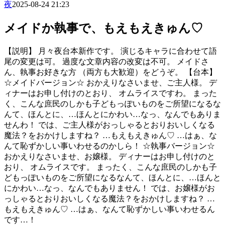
夜
2025-08-24 21:23
メイドか執事で、もえもえきゅん♡
【説明】 月々夜台本新作です。 演じるキャラに合わせて語
尾の変更は可。 過度な文章内容の改変は不可。 メイドさ
ん、執事お好きな方 （両方も大歓迎）をどうぞ。 【台本】
☆メイドバージョン☆ おかえりなさいませ、ご主人様。 デ
ィナーはお申し付けのとおり、 オムライスですわ。 まった
く、こんな庶民のしかも子どもっぽいものをご所望になるな
んて、ほんとに、…ほんとにかわい…なっ、なんでもありま
せんわ！ では、ご主人様がおっしゃるとおりおいしくなる
魔法？をおかけしますね？ …もえもえきゅん♡ …はぁ、な
んて恥ずかしい事いわせるのかしら！ ☆執事バージョン☆
おかえりなさいませ、お嬢様。 ディナーはお申し付けのと
おり、 オムライスです。 まったく、こんな庶民のしかも子
どもっぽいものをご所望になるなんて、ほんとに、…ほんと
にかわい…なっ、なんでもありません！ では、お嬢様がお
っしゃるとおりおいしくなる魔法？をおかけしますね？ …
もえもえきゅん♡ …はぁ、なんて恥ずかしい事いわせるん
です…！