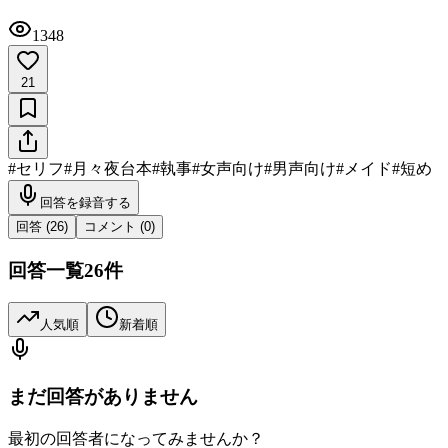
1348
21
#
セリフ
#
月々夜台本
#
執事
#
女声向け
#
男声向け
#
メイド
#
短め
回答を録音する
回答 (
26
)
コメント (
0
)
回答一覧
26
件
人気順
新着順
まだ回答がありません
最初の回答者になってみませんか？