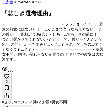
志太狼
2025-09-05 07:30
「悲しき選考理由」
⋆┈┈┈┈┈┈┈┈┈┈┈┈┈┈┈⋆ フッ、まったく...。 君
達の熱意には負けたよ！ ...そこまで言うなら仕方ない。 こ
の僕が、一肌脱いであげよう！ あー...でも、その前に！ 一
つだけ聞かせてくれないか？ どうして、僕だったんだい？
(少しの間) ...えっ？ あみだ...くじ...？ それって...あの...僕じ
ゃなくても...？？ ⋆┈┈┈┈┈┈┈┈┈┈┈┈┈┈┈⋆ ※男
女不問。 内容が変わらない範囲での アドリブや改変は大歓
迎です。
230
3
#
セリフ
#
コメディ風
#
🧦お題
#
男女不問