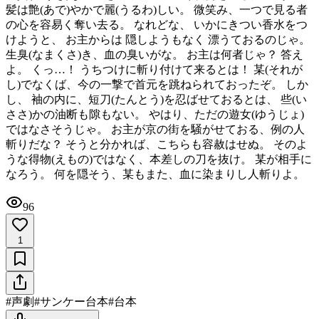
髪は艶(あで)やかで麗(うるわ)しい。 微笑み、一つで見る者
の心を容易く奪い去る。 なれどな、 いかにきつい香水をつ
けようと、 お主からは 隠しようもなく 漂うておるのじゃ。
生臭(なまくさ)き、血の臭いがな。 お主は何者じゃ？ 答え
よ。 くっ…！ うちつけに斬り付けて来るとは！ 某(それが
し)でなくば、今の一撃で首元を跳ねられておったぞ。 しか
し、 袖の内に、短刀(たんとう)を忍ばせておるとは、 些(い
ささ)かの油断も隙もない。 やはり、ただの遊女(ゆうじょ)
ではなさそうじゃ。 お主が京の街を騒がせておる、例の人
斬りだな？ そうと分かれば、こちらも容赦はせぬ。 そのよ
うな得物(えもの)ではなく、本差しの刀を抜け。 某が相手に
なろう。 何を隠そう、某もまた、血に染まりし人斬りよ。
96
1
#
声劇
#
サンケー台本
#
台本