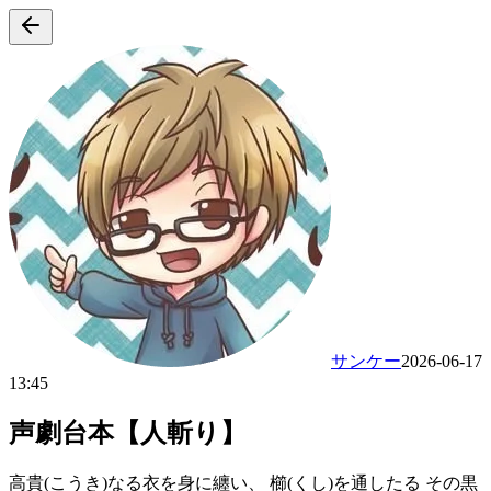
サンケー
2026-06-17
13:45
声劇台本【人斬り】
高貴(こうき)なる衣を身に纏い、 櫛(くし)を通したる その黒