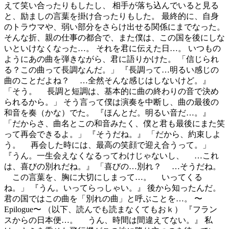
えて笑い合ったりもしたし、 相手が落ち込んでいると見る
と、励ましの言葉を掛け合ったりもした。 最終的に、自身
のトラウマや、弱い部分をさらけ出せる関係にまでなった。
そんな折、親の仕事の都合で、また僕は、この国を後にしな
いといけなくなった…。 それを君に伝えた日…。 いつもの
ようにあの曲を弾きながら、君に語りかけた。 「信じられ
る？この曲って長調なんだ。」 『長調って…明るい感じの
曲のことだよね？ …全然そんな感じはしないけど。』
「そう。 長調と短調は、基本的に曲の終わりの音で決め
られるから。」 そう言って僕は演奏を中断し、曲の最後の
和音を奏（かな）でた。 『ほんとだ。明るい音だ…。』
「だからさ、曲名とこの和音みたく、僕と君も最後にまた笑
って再会できるよ。」 『そうだね。』 「だから、約束しよ
う。 再会した時には、最高の笑顔で迎え合うって。」
『うん。一生会えなくなるってわけじゃないし、 …これ
は、喜びの別れだね。』 「喜びの…別れ？ …そうだね。
この言葉を、胸に大切にしまって…。 いってくる
ね。」 『うん。いってらっしゃい。』 後から知ったんだ。
君の国ではこの曲を「別れの曲」と呼ぶことを…。 〜
Epilogue〜 （以下、読んでも読まなくてもおｋ） 『フラン
スからの日本便…。 うん、時間は間違えてない。』 私