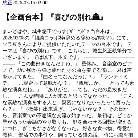
悠正
2026-03-15 03:00
【企画台本】『喜びの別れ🏯』
まいどはや、城生悠正でっす(´∀｀*)ﾎﾟｯ 当台本は、
2026/03/08の『雑談コラボ枠(辞める辞める詐欺？)』にて、
ソラ豆さんによりご提供いただいたテーマの台本です。 テ
ーマは『喜びの別れ』です。 こちらは、城生悠正執筆分で
ございます。 では以下、本文です。 ---------------------------------
-------- 『この曲好きなんだよね。』 昼休み。 音楽室のピア
ノで、幼い頃から弾き馴れたその曲を奏でる僕に、 君は声
をかけてきた。 『曲名ってなんだっけ？』 「ランティミ
テ。 …親密って意味かな？」 『親密…か。 とっても素
敵な演奏だね。』 「ありがと。…でも、ただの息抜きだ
し、 こんな時間に人が来ると思ってなかった。」 『こん
な素敵な演奏をする人と、親密になりたかったって言った
ら？』 「（微笑）出来過ぎ。じゃないかな？」 その日か
ら、音楽室での不思議な交流が始まった。 最初は、どこか
壁があった会話のやり取りも、 顔を合わせる回数が増える
につれ、ぎこちなさがなくなった。 好きな食べ物、得意な
教科。 部活での事件や、飼っている猫の話。 時にお腹を抱