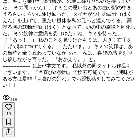
は、キミを乗せた飛行機がこの地に降り立つのを待ってい
た。 その間（かん）、キミとの思い出とあの曲が頭の中を
うるさいくらいに駆け回った。 タイヤが少しの白煙（はく
えん）を上げて、重たい機体を私の元へと運んでくる。 高
鳴る胸の鼓動が拍（はく）となって、頭の中の旋律と同化し
た。 その旋律に意識を委（ゆだ）ね、キミを待った。
（「あっ！」） 私のことを見つけたキミは、大きく右手を
上げて駆けつけてくる。 「ただいま。」 キミの笑顔は、あ
の当時と全く変わっていなかった。 私は、喜びの感情を押
し殺しながら言った。 『おかえり。』 と。 -----------------------
------------------ 以上が本文です。 私以外の同タイトル作品も
ございます。 『＃喜びの別れ』で検索可能です。 ご興味が
ある方は是非『＃喜びの別れ』でお題投稿をしてみてくださ
い！！
318
10