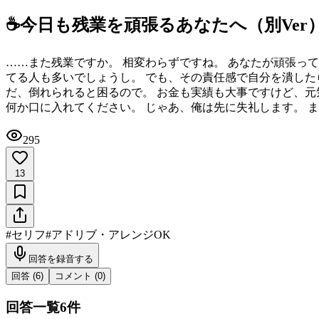
☕️今日も残業を頑張るあなたへ（別Ver
……また残業ですか。 相変わらずですね。 あなたが頑張っ
てる人も多いでしょうし。 でも、その責任感で自分を潰した
だ、倒れられると困るので。 お金も実績も大事ですけど、元
何か口に入れてください。 じゃあ、俺は先に失礼します。 ま
295
13
#
セリフ
#
アドリブ・アレンジOK
回答を録音する
回答 (
6
)
コメント (
0
)
回答一覧
6
件