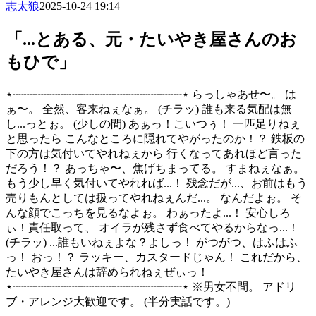
志太狼
2025-10-24 19:14
「...とある、元・たいやき屋さんのお
もひで」
⋆┈┈┈┈┈┈┈┈┈┈┈┈┈┈┈⋆ らっしゃあせ〜。 は
ぁ〜。 全然、客来ねぇなぁ。 (チラッ) 誰も来る気配は無
し...っとぉ。 (少しの間) あぁっ！こいつぅ！ 一匹足りねぇ
と思ったら こんなところに隠れてやがったのか！？ 鉄板の
下の方は気付いてやれねぇから 行くなってあれほど言った
だろう！？ あっちゃ〜、焦げちまってる。 すまねぇなぁ。
もう少し早く気付いてやれれば...！ 残念だが...、お前はもう
売りもんとしては扱ってやれねぇんだ...。 なんだよぉ。 そ
んな顔でこっちを見るなよぉ。 わぁったよ...！ 安心しろ
ぃ！責任取って、 オイラが残さず食べてやるからなっ...！
(チラッ) ...誰もいねぇよな？よしっ！ がつがつ、はふはふ
っ！ おっ！？ ラッキー、カスタードじゃん！ これだから、
たいやき屋さんは辞められねぇぜぃっ！
⋆┈┈┈┈┈┈┈┈┈┈┈┈┈┈┈⋆ ※男女不問。 アドリ
ブ・アレンジ大歓迎です。 (半分実話です。)