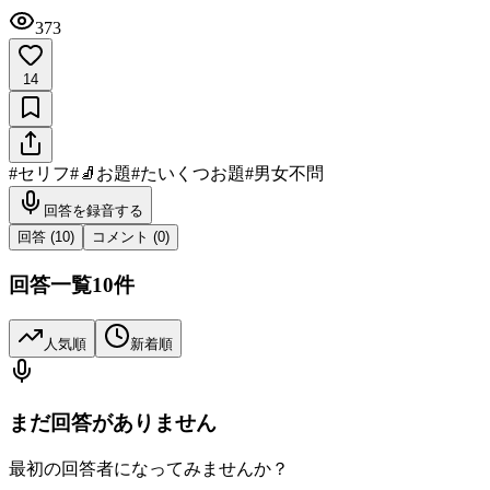
373
14
#
セリフ
#
🧦お題
#
たいくつお題
#
男女不問
回答を録音する
回答 (
10
)
コメント (
0
)
回答一覧
10
件
人気順
新着順
まだ回答がありません
最初の回答者になってみませんか？