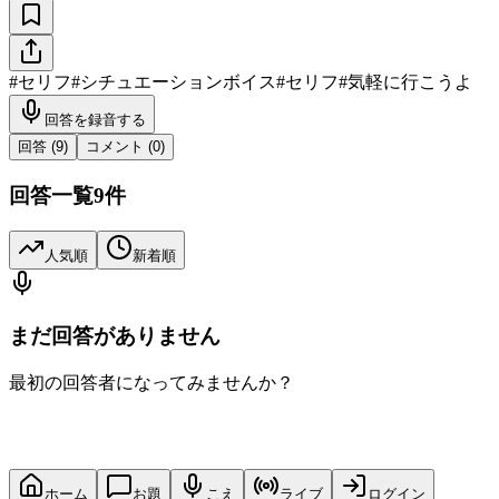
#
セリフ
#
シチュエーションボイス
#
セリフ
#
気軽に行こうよ
回答を録音する
回答 (
9
)
コメント (
0
)
回答一覧
9
件
人気順
新着順
まだ回答がありません
最初の回答者になってみませんか？
ホーム
お題
こえ
ライブ
ログイン