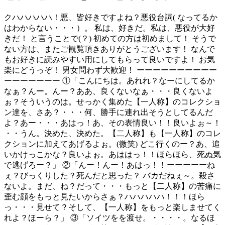
クハハハハハ！悪、皆好きですよね？悪役台詞( なってるか
はわからない・・・）。 私は、好きだ。私は、悪役が大好
きだ！ と言うことで(？) 初めての方は初めまして！ そうで
ない方は、またご観覧頂きありがとうございます！ なんで
もお好きに読みやすい用にしてもらって良いですよ！ お気
楽にどうっぞ！ 男女問わず大歓迎！ ーーーーーーーーーー
ーーーーーーー ①「こんにちは。あれれ？なーにしてるか
なぁ？んー。んー？ああ、良くないなぁ・・・良くないよ
ぉ？そういうのは。せっかく集めた【一人称】のコレクショ
ン達を、さあ？・・・何、勝手に連れ出そうとしてるんだ
よ？あー・・・あはっ！あ、その表情良い！！良いよぉ～！
・・うん。決めた、決めた。【二人称】も【一人称】のコレ
クションに加えてあげるよぉ。(微笑) どこ行くのー？あ、追
いかけっこかな？良いよぉ。あははっ！！ほらほら、死ぬ気
で逃げろー？」 ②「んー！んー！あはっ！！ーーーーーね
ぇ？びっくりした？死んだと思った？ バカだねぇ～。殺さ
ないよ。まだ、ね？だって・・・もっと【二人称】の苦痛に
歪む顔をもっと見たいからさぁ？ハハハハハ！！！ほら
っ・・・見せて？そして、【一人称】をもっと楽しませてく
れよ？ほーら？」 ③「ソイツをを渡せ。・・・・。なるほ