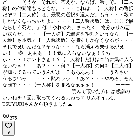
ど・・・そうか。それが、答えか。ならば、潰すぞ。【二人
称】の仲間達もろともな。・・・これは、【二人称】の選択
だぞ？【二人称】は、最悪の選択を選んだ。もう・・・殺す
しかなくなっちゃたよ。・・・【二人称複数】は、ここで惨
たらしく死ね。」 ④「やれやれ。まったく。物分かりの悪
い奴らだ。・・・【一人称】の覇道を拒むというなら、【一
人称】も本気で【二人称複数】を潰すしかなくなるが・・・
それで良いんだな？そうか・・・なら消えろ失せるが良
い！」 ⑤「あああ！！！気に入らないなぁ！？ち
ぃ・・・！ホントさぁ！？【二人称】だけは本当に気に入ら
ないなぁ！！！あ？・・・何？【一人称】の何を【二人称】
が知ってるっていうんだよ！？ああああ！！！！うるさい！
うるさいっ！！・・・黙れッッ！！あ？・・・やめろ。そん
な顔で・・・【一人称】を見るなぁぁぁ！！！！」 ーーー
ーーーーーーーーーーーーーー 読んで頂いた方には感謝の
いいねを！受け取ってくれるよねっ？ サムネイルは
TSUYURIさんから頂きました🙇
375
9