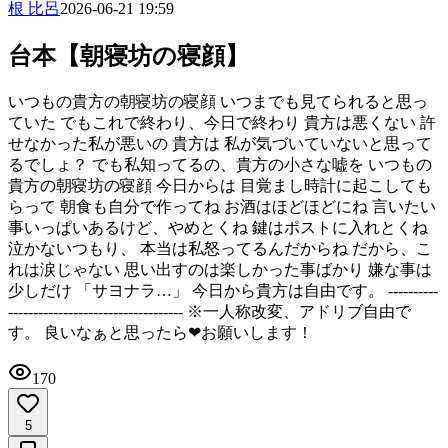
根 比呂
2026-06-21 19:59
台本【朝寝坊の寝顔】
いつもの貴方の朝寝坊の寝顔 いつまでも見てられると思っ
ていた でもこれで終わり、今日で終わり 貴方は悪くない 許
せなかった私が悪いの 貴方は 私が気づいていないと思って
るでしょ？ でも私知ってるの、貴方の小さな嘘を いつもの
貴方の朝寝坊の寝顔 今日からは 目覚まし時計に起こしても
らって 朝食も自分で作ってね お酒はほどほどにね 言いたい
事いっぱいあるけど、やめとくね 鍵はポストに入れとくね
泣かないつもり、 本当は私怒ってるんだからね だから、こ
れは涙じゃない 思い出すのは楽しかった事ばかり 嫌な事は
少しだけ 「サヨナラ…」 今日から貴方は自由です。 ----------
----------------------------------- ※一人称改変、アドリブ自由で
す。 良いなぁと思ったら❤お願いします！
170
5