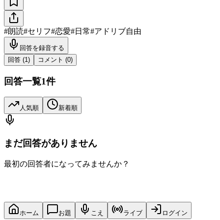
#
朗読
#
セリフ
#
恋愛
#
日常
#
アドリブ自由
回答を録音する
回答 (
1
)
コメント (
0
)
回答一覧
1
件
人気順
新着順
まだ回答がありません
最初の回答者になってみませんか？
ホーム
お題
こえ
ライブ
ログイン