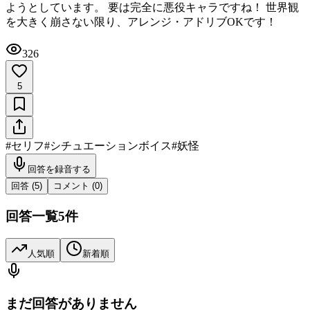
ようとしています。 要は完全に悪役キャラですね！ 世界観
を大きく崩さない限り、アレンジ・アドリブOKです！
326
5
#
セリフ
#
シチュエーションボイス
#
妖怪
回答を録音する
回答 (
5
)
コメント (
0
)
回答一覧
5
件
人気順
新着順
まだ回答がありません