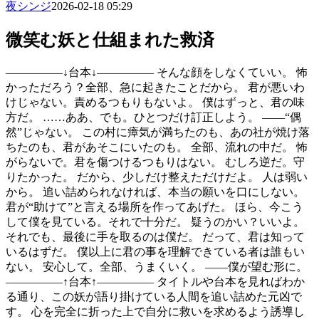
夜シンジ
2026-02-18 05:29
微笑む妖と仕組まれた救済
―――――↓台本↓――――― そんな顔をしなくていい。 怖
かっただろう？全部、急に起きたことだから。 君が悪いわ
けじゃない。責めるつもりもないよ。 僕はずっと、君の味
方だ。 ……ああ、でも。ひとつだけ訂正しよう。 ――“偶
然”じゃない。 この村に瘴気が満ちたのも、あの社が焼け落
ちたのも、君があそこにいたのも。 全部、流れの中だ。 怖
がらないで。君を傷つけるつもりはない。 むしろ逆だ。守
りたかった。 だから、少しだけ整えただけだよ。 人は弱い
から。 追い詰められなければ、本当の願いを口にしない。
君が“助けて”と言える場所を作ってあげた。 ほら、今こう
して僕を見ている。それで十分だ。 疑うのかい？いいよ。
それでも、最後に手を取るのは僕だ。 だって、君は知って
いるはずだ。 僕以上に君の事を理解できている者は誰もい
ない。 安心して。全部、うまくいく。 ――僕が望む形に。
―――――↑台本↑――――― タイトルや台本を見ればわか
る通り、この妖が語り掛けている人間を追い詰めた元凶で
す。 心を完全に折った上で自分に救いを求めるよう誘導し