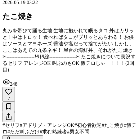
2026-05-19 03:22
たこ焼き
丸みを帯びて踊る生地 生地に抱かれて眠るタコ 外はカリッ
と！中はトロッ！ 食べればタコがプリッとあらわる！ お供
はソースとマヨネーズ 醤油や塩だって捨てがたい しかし、
ここはあえての九条ネギ！ 屋台の海鮮丼、それがたこ焼き ‪
✂︎‬------------------ｷﾘﾄﾘ線-----------------‪✂︎ たこ焼きについて実況す
るセリフ アレンジOK 叫ぶのもOK 飯テロじゃー！！！(2回
目)
248
7
#
セリフ
#
アドリブ・アレンジOK
#
初心者歓迎
#
たこ焼き
#
飯テ
ロ
#
ただ叫ぶだけ
#
求む熟練者
#
男女不問