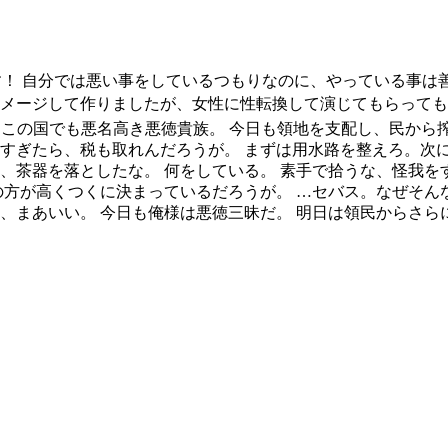
です！ 自分では悪い事をしているつもりなのに、やっている事は
イメージして作りましたが、女性に性転換して演じてもらって
は、この国でも悪名高き悪徳貴族。 今日も領地を支配し、民か
しすぎたら、税も取れんだろうが。 まずは用水路を整えろ。次に
、茶器を落としたな。 何をしている。 素手で拾うな、怪我を
手の方が高くつくに決まっているだろうが。 …セバス。なぜそん
ん、まあいい。 今日も俺様は悪徳三昧だ。 明日は領民からさら