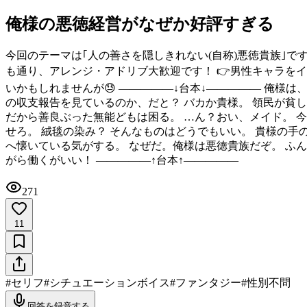
俺様の悪徳経営がなぜか好評すぎる
今回のテーマは｢人の善さを隠しきれない(自称)悪徳貴族｣
も通り、アレンジ・アドリブ大歓迎です！ 👉男性キャラを
いかもしれませんが😓 ―――――↓台本↓――――― 俺様
の収支報告を見ているのか、だと？ バカか貴様。 領民が貧
だから善良ぶった無能どもは困る。 …ん？おい、メイド。 今
せろ。 絨毯の染み？ そんなものはどうでもいい。 貴様の
へ懐いている気がする。 なぜだ。俺様は悪徳貴族だぞ。 ふ
がら働くがいい！ ―――――↑台本↑―――――
271
11
#
セリフ
#
シチュエーションボイス
#
ファンタジー
#
性別不問
回答を録音する