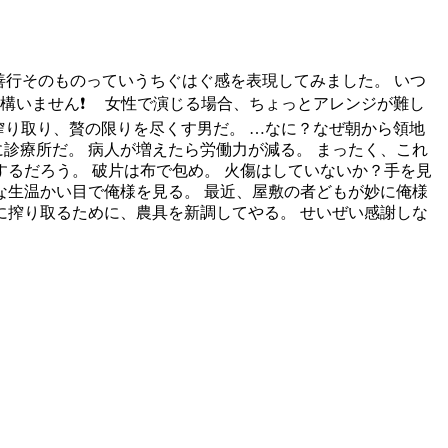
善行そのものっていうちぐはぐ感を表現してみました。 いつ
も構いません❗ 女性で演じる場合、ちょっとアレンジが難し
ら搾り取り、贅の限りを尽くす男だ。 …なに？なぜ朝から領地
診療所だ。 病人が増えたら労働力が減る。 まったく、これ
するだろう。 破片は布で包め。 火傷はしていないか？手を見
な生温かい目で俺様を見る。 最近、屋敷の者どもが妙に俺様
に搾り取るために、農具を新調してやる。 せいぜい感謝しな