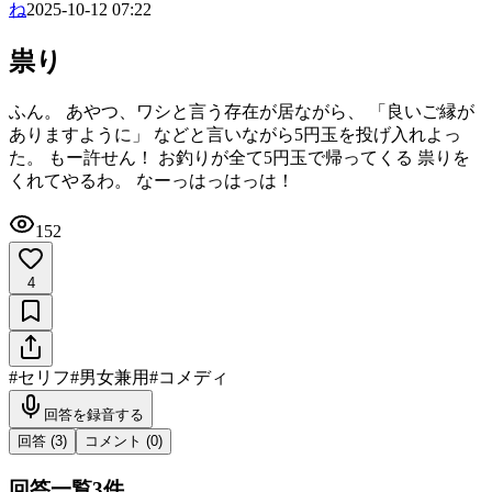
ね
2025-10-12 07:22
祟り
ふん。 あやつ、ワシと言う存在が居ながら、 「良いご縁が
ありますように」 などと言いながら5円玉を投げ入れよっ
た。 もー許せん！ お釣りが全て5円玉で帰ってくる 祟りを
くれてやるわ。 なーっはっはっは！
152
4
#
セリフ
#
男女兼用
#
コメディ
回答を録音する
回答 (
3
)
コメント (
0
)
回答一覧
3
件