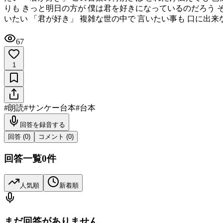
りも きっと明日の方が 僕は君を好きになっているのだろう 
いたい 「君が好き」 複雑な世の中で 言いたい事も 口に出来
67
1
#
朗読
#
サンケー台本
#
台本
回答を録音する
回答 (
0
)
コメント (
0
)
回答一覧
0
件
人気順
新着順
まだ回答がありません