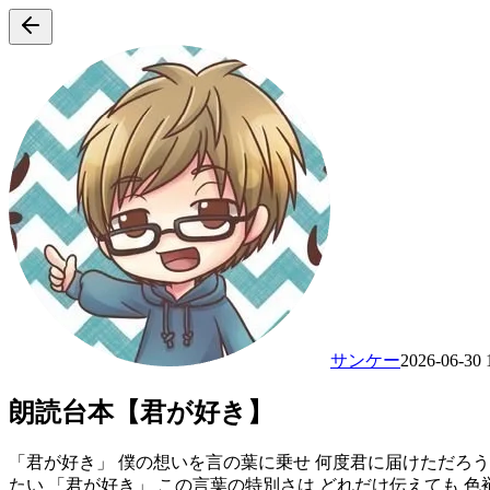
サンケー
2026-06-30 
朗読台本【君が好き】
「君が好き」 僕の想いを言の葉に乗せ 何度君に届けただろう？
たい 「君が好き」 この言葉の特別さは どれだけ伝えても 