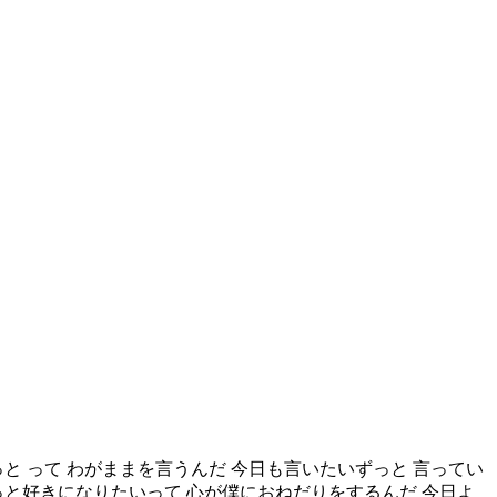
と って わがままを言うんだ 今日も言いたいずっと 言ってい
っと好きになりたいって 心が僕におねだりをするんだ 今日よ