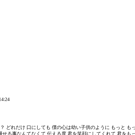
14:24
 どれだけ 口にしても 僕の心は幼い子供のように もっと もっ
色褪せる事なんてなくて 伝える度 君を笑顔にしてくれて 君をも