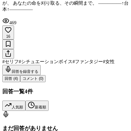
が、 あなたの命を刈り取る、その瞬間まで。 ―――――↑台
本↑―――――
469
16
#
セリフ
#
シチュエーションボイス
#
ファンタジー
#
女性
回答を録音する
回答 (
4
)
コメント (
0
)
回答一覧
4
件
人気順
新着順
まだ回答がありません