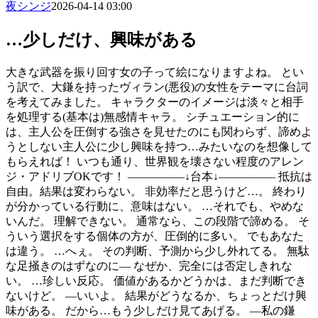
夜シンジ
2026-04-14 03:00
…少しだけ、興味がある
大きな武器を振り回す女の子って絵になりますよね。 とい
う訳で、大鎌を持ったヴィラン(悪役)の女性をテーマに台詞
を考えてみました。 キャラクターのイメージは淡々と相手
を処理する(基本は)無感情キャラ。 シチュエーション的に
は、主人公を圧倒する強さを見せたのにも関わらず、諦めよ
うとしない主人公に少し興味を持つ…みたいなのを想像して
もらえれば！ いつも通り、世界観を壊さない程度のアレン
ジ・アドリブOKです！ ―――――↓台本↓――――― 抵抗は
自由。結果は変わらない。 非効率だと思うけど…。 終わり
が分かっている行動に、意味はない。 …それでも、やめな
いんだ。 理解できない。 通常なら、この段階で諦める。 そ
ういう選択をする個体の方が、圧倒的に多い。 でもあなた
は違う。 …へぇ。 その判断、予測から少し外れてる。 無駄
な足掻きのはずなのに― なぜか、完全には否定しきれな
い。 …珍しい反応。 価値があるかどうかは、まだ判断でき
ないけど。 ―いいよ。 結果がどうなるか、ちょっとだけ興
味がある。 だから…もう少しだけ見てあげる。 ―私の鎌