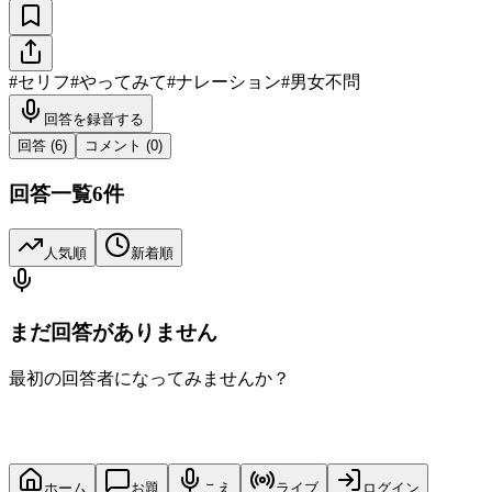
#
セリフ
#
やってみて
#
ナレーション
#
男女不問
回答を録音する
回答 (
6
)
コメント (
0
)
回答一覧
6
件
人気順
新着順
まだ回答がありません
最初の回答者になってみませんか？
ホーム
お題
こえ
ライブ
ログイン