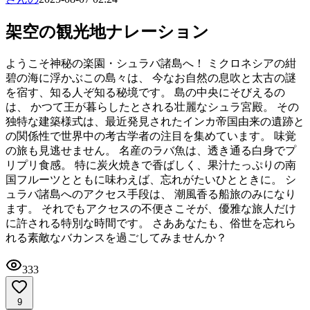
架空の観光地ナレーション
ようこそ神秘の楽園・シュラバ諸島へ！ ミクロネシアの紺
碧の海に浮かぶこの島々は、 今なお自然の息吹と太古の謎
を宿す、知る人ぞ知る秘境です。 島の中央にそびえるの
は、 かつて王が暮らしたとされる壮麗なシュラ宮殿。 その
独特な建築様式は、最近発見されたインカ帝国由来の遺跡と
の関係性で世界中の考古学者の注目を集めています。 味覚
の旅も見逃せません。 名産のラバ魚は、透き通る白身でプ
リプリ食感。 特に炭火焼きで香ばしく、果汁たっぷりの南
国フルーツとともに味わえば、忘れがたいひとときに。 シ
ュラバ諸島へのアクセス手段は、 潮風香る船旅のみになり
ます。 それでもアクセスの不便さこそが、優雅な旅人だけ
に許される特別な時間です。 さああなたも、俗世を忘れら
れる素敵なバカンスを過ごしてみませんか？
333
9