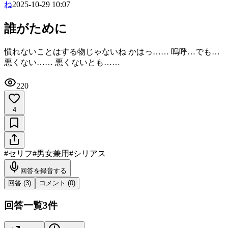
ね
2025-10-29 10:07
誰がために
慣れないことはする物じゃないね かはっ…… 嗚呼…でも…
悪くない…… 悪くないとも……
220
4
#
セリフ
#
男女兼用
#
シリアス
回答を録音する
回答 (
3
)
コメント (
0
)
回答一覧
3
件