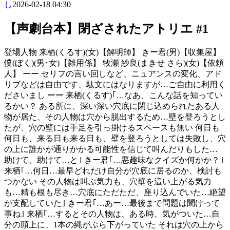
し
2026-02-18 04:30
【声劇台本】閉ざされたアトリエ #1
登場人物 来栖(くるす)(女)【解明師】 きー君(男)【収集屋】
僕(ぼく)(男･女)【雑用係】 牧瀬 紗良(まきせ さら)(女)【依頼
人】 ーー セリフの言い回しなど、ニュアンスの変化、アド
リブなどは自由です、駄文にはなりますが…ご自由に利用く
ださいまし ーー 来栖(くるす)｢…なあ、こんな話を知ってい
るかい？ ある所に、深い深い穴底に閉じ込められたある人
物が居た、その人物は穴から脱出するため…壁を登ろうとし
たが、穴の壁には手足を引っ掛けるスペースも無い 何日も
何日も、来る日も来る日も、壁を登ろうとしては失敗し、穴
の上に誰かが通りかかる可能性を信じて叫んだりもした…
助けて、助けて…と｣ きー君｢…悪趣味なクイズか何かか？｣
来栖｢…何日…最早どれだけ自分が穴底に居るのか、検討も
つかない その人物は叫ぶ気力も、穴壁を這い上がる気力
も…精も根も尽き…穴底にただただ、座り込んでいた…絶望
が支配していた｣ きー君｢…あー…最後まで問題は聞けって
事ね｣ 来栖｢…するとその人物は、ある時、気がついた…自
分の頭上に、1本の縄がぶら下がっていた それは穴の上から