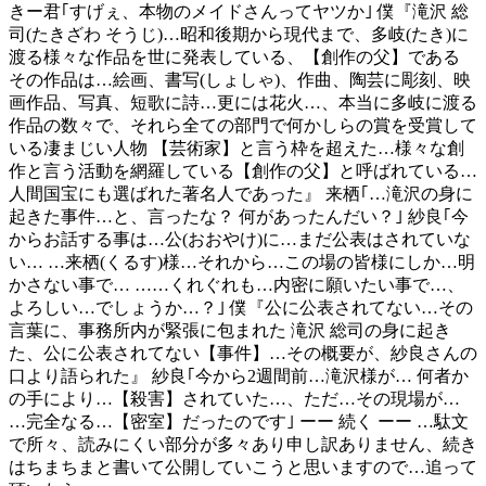
きー君｢すげぇ、本物のメイドさんってヤツか｣ 僕『滝沢 総
司(たきざわ そうじ)…昭和後期から現代まで、多岐(たき)に
渡る様々な作品を世に発表している、【創作の父】である
その作品は…絵画、書写(しょしゃ)、作曲、陶芸に彫刻、映
画作品、写真、短歌に詩…更には花火…、本当に多岐に渡る
作品の数々で、それら全ての部門で何かしらの賞を受賞して
いる凄まじい人物 【芸術家】と言う枠を超えた…様々な創
作と言う活動を網羅している【創作の父】と呼ばれている…
人間国宝にも選ばれた著名人であった』 来栖｢…滝沢の身に
起きた事件…と、言ったな？ 何があったんだい？｣ 紗良｢今
からお話する事は…公(おおやけ)に…まだ公表はされていな
い… …来栖(くるす)様…それから…この場の皆様にしか…明
かさない事で… ……くれぐれも…内密に願いたい事で…、
よろしい…でしょうか…？｣ 僕『公に公表されてない…その
言葉に、事務所内が緊張に包まれた 滝沢 総司の身に起き
た、公に公表されてない【事件】…その概要が、紗良さんの
口より語られた』 紗良｢今から2週間前…滝沢様が… 何者か
の手により…【殺害】されていた…、ただ…その現場が…
…完全なる…【密室】だったのです｣ ーー 続く ーー …駄文
で所々、読みにくい部分が多々あり申し訳ありません、続き
はちまちまと書いて公開していこうと思いますので…追って