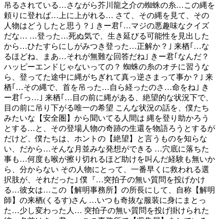
吊るされている…さながら芥川龍之介の蜘蛛の糸…この縄を
頼りに登れば…上に上がれる… さて、その縄を見て、その
人物はどうしたと思う？｣ きー君｢…マジの悪趣味なクイズ
だな… …登った…死ぬ気で、生き延びる可能性を見出した
から…ひたすらにしがみつき登った…正解か？｣ 来栖｢…な
るほどね、まあ…それが無難な回答だね｣ きー君｢なんだ？
ハッピーエンドじゃないっての？ 蜘蛛の糸のオチに習うな
ら、登ってた途中に縄がちぎれて真っ逆さまって事か？｣ 来
栖｢…その縄で、首を吊った…自ら経ったのさ…命をね｣ き
ー君｢っ…｣ 来栖｢…目の前に縄がある、絶望的な状況下で、
目の前に吊り下がる唯一の希望 こんな状況の話を、僕たち
みたいな【安全圏】から聞いてる人間は 縄を登り助かろう
とする…と、その登場人物の奇跡の生還を物語ろうとするが
だけど、僕たちは、ホントの【絶望】と言うものを知らな
い、だから…そんな月並みな発想ができる …穴底に落ちた
事も…何度も喉が擦り切れるほど助けを叫んだ経験も無いか
ら、分からない その人物にとって、一番早くに救われる選
択肢が、それだった｣ 僕『…突拍子の無い質問を投げかけ
る…彼女は…この【解明事務所】の所長にして、自称【解明
師】の来栖(くるす)さん …いつも奇抜な服装に身にまとっ
た…少し変わった人… 突拍子の無い質問を投げ掛けられた