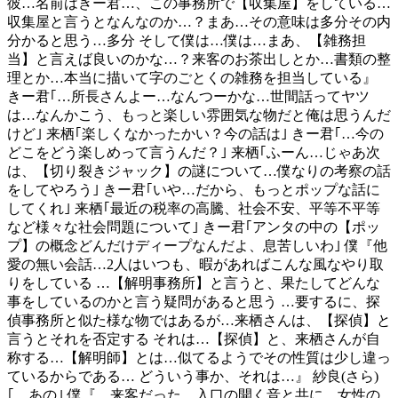
彼…名前はきー君…、この事務所で【収集屋】をしている…
収集屋と言うとなんなのか…？まあ…その意味は多分その内
分かると思う…多分 そして僕は…僕は…まあ、【雑務担
当】と言えば良いのかな…？来客のお茶出しとか…書類の整
理とか…本当に描いて字のごとくの雑務を担当している』
きー君｢…所長さんよー…なんつーかな…世間話ってヤツ
は…なんかこう、もっと楽しい雰囲気な物だと俺は思うんだ
けど｣ 来栖｢楽しくなかったかい？今の話は｣ きー君｢…今の
どこをどう楽しめって言うんだ？｣ 来栖｢ふーん…じゃあ次
は、【切り裂きジャック】の謎について…僕なりの考察の話
をしてやろう｣ きー君｢いや…だから、もっとポップな話に
してくれ｣ 来栖｢最近の税率の高騰、社会不安、平等不平等
など様々な社会問題について｣ きー君｢アンタの中の【ポッ
プ】の概念どんだけディープなんだよ、息苦しいわ｣ 僕『他
愛の無い会話…2人はいつも、暇があればこんな風なやり取
りをしている …【解明事務所】と言うと、果たしてどんな
事をしているのかと言う疑問があると思う …要するに、探
偵事務所と似た様な物ではあるが…来栖さんは、【探偵】と
言うとそれを否定する それは…【探偵】と、来栖さんが自
称する…【解明師】とは…似てるようでその性質は少し違っ
ているからである… どういう事か、それは…』 紗良(さら)
｢…あの｣ 僕『…来客だった、入口の開く音と共に、女性の