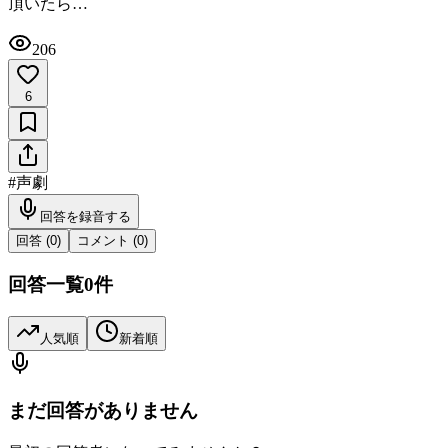
頂いたら…
206
6
#
声劇
回答を録音する
回答 (
0
)
コメント (
0
)
回答一覧
0
件
人気順
新着順
まだ回答がありません