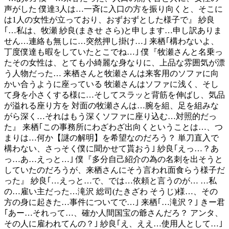
声がした 僕達3人は…一斉に入口の方を振り向くと、そこに
は1人の女性が立っており、おずおずとした様子で』 紗良
｢…私は、牧瀬 紗良(まきせ さら)と申します…申し訳ありま
せん…連絡も無しに…突然押し掛け…｣ 来栖｢構わないよ、
丁度僕達も暇をしていたとこでね…｣ 僕『牧瀬さんと名乗っ
たその女性は、とても小綺麗な身なりに、上品な雰囲気が漂
う人物だった… 来栖さんと牧瀬さんは来客用のソファに向
かい合うように座っている 牧瀬さんはソファに浅く、そし
て身を小さくする様に…そしてスラッと背筋を伸ばし、気品
が溢れる座り方を 対面の牧瀬さんは…腕を組、足を組みな
がら深く…それはもう深くソファに座り込む…対照的だっ
た』 来栖｢この事務所にわざわざ出向くということは…、つ
まりは…何か【謎の解明】を希望なのだろう？ 単刀直入で
構わない、さっそく僕に聞かせて貰おう｣ 紗良｢えっ…？あ
っ…あ…えっと…｣ 僕『多分自己紹介の為の名刺を出そうと
していたのだろうが、来栖さんにそう言われ面食らう様子だ
った』 紗良｢…えっと…で、では…依頼と言うのが… …私
の…雇い主だった…滝沢 総司(たきざわ そうじ)様…、その
方の身に起きた…事件についてで…｣ 来栖｢…滝沢？｣ きー君
｢あー…それって…、確か人間国宝の爺さんだろ？ アンタ、
その人に雇われてんの？｣ 紗良｢え、ええ…使用人として…｣