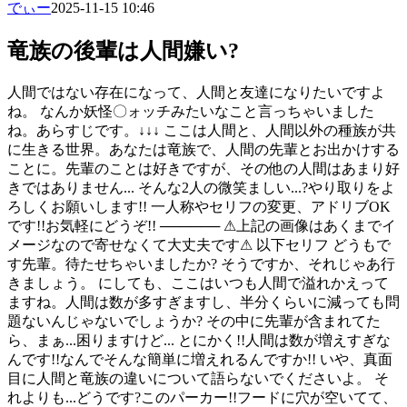
でぃー
2025-11-15 10:46
竜族の後輩は人間嫌い?
人間ではない存在になって、人間と友達になりたいですよ
ね。 なんか妖怪〇ォッチみたいなこと言っちゃいました
ね。あらすじです。↓↓↓ ここは人間と、人間以外の種族が共
に生きる世界。あなたは竜族で、人間の先輩とお出かけする
ことに。先輩のことは好きですが、その他の人間はあまり好
きではありません... そんな2人の微笑ましい...?やり取りをよ
ろしくお願いします!! 一人称やセリフの変更、アドリブOK
です!!お気軽にどうぞ!! ────── ⚠︎上記の画像はあくまでイ
メージなので寄せなくて大丈夫です⚠︎ 以下セリフ どうもで
す先輩。待たせちゃいましたか? そうですか、それじゃあ行
きましょう。 にしても、ここはいつも人間で溢れかえって
ますね。人間は数が多すぎますし、半分くらいに減っても問
題ないんじゃないでしょうか? その中に先輩が含まれてた
ら、まぁ...困りますけど... とにかく!!人間は数が増えすぎな
んです!!なんでそんな簡単に増えれるんですか!! いや、真面
目に人間と竜族の違いについて語らないでくださいよ。 そ
れよりも...どうです?このパーカー!!フードに穴が空いてて、