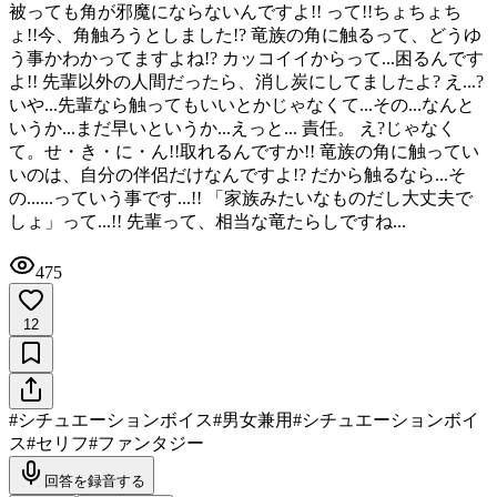
被っても角が邪魔にならないんですよ!! って!!ちょちょち
ょ!!今、角触ろうとしました!? 竜族の角に触るって、どうゆ
う事かわかってますよね!? カッコイイからって...困るんです
よ!! 先輩以外の人間だったら、消し炭にしてましたよ? え...?
いや...先輩なら触ってもいいとかじゃなくて...その...なんと
いうか...まだ早いというか...えっと... 責任。 え?じゃなく
て。せ・き・に・ん!!取れるんですか!! 竜族の角に触ってい
いのは、自分の伴侶だけなんですよ!? だから触るなら...そ
の......っていう事です...!! 「家族みたいなものだし大丈夫で
しょ」って...!! 先輩って、相当な竜たらしですね...
475
12
#
シチュエーションボイス
#
男女兼用
#
シチュエーションボイ
ス
#
セリフ
#
ファンタジー
回答を録音する