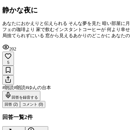
静かな夜に
あなたにおかえりと伝えられる そんな夢を見た 暗い部屋に月
フェの珈琲より 家で飲むインスタントコーヒーが 何より幸せ
局捨てられずにいる 窓から見えるあかりのどこかに あなた
202
5
#
朗読
#
朗読
#
ゆんの台本
回答を録音する
回答 (
2
)
コメント (
0
)
回答一覧
2
件