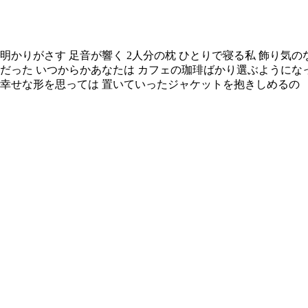
明かりがさす 足音が響く 2人分の枕 ひとりで寝る私 飾り気
だった いつからかあなたは カフェの珈琲ばかり選ぶようにな
の幸せな形を思っては 置いていったジャケットを抱きしめるの