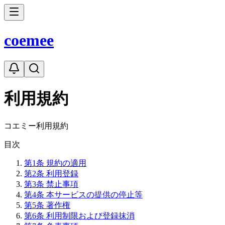
coe
mee
利用規約
コエミー利用規約
目次
第
1
条
規約の適用
第
2
条
利用登録
第
3
条
禁止事項
第
4
条
本サービスの提供の停止等
第
5
条
著作権
第
6
条
利用制限および登録抹消