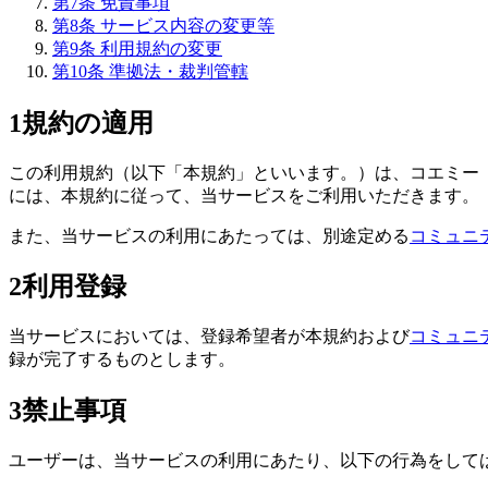
第
7
条
免責事項
第
8
条
サービス内容の変更等
第
9
条
利用規約の変更
第
10
条
準拠法・裁判管轄
1
規約の適用
この利用規約（以下「本規約」といいます。）は、コエミー
には、本規約に従って、当サービスをご利用いただきます。
また、当サービスの利用にあたっては、別途定める
コミュニ
2
利用登録
当サービスにおいては、登録希望者が本規約および
コミュニ
録が完了するものとします。
3
禁止事項
ユーザーは、当サービスの利用にあたり、以下の行為をして