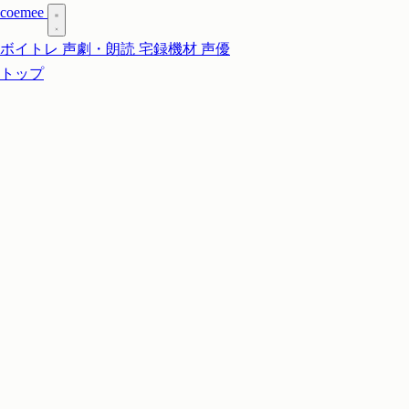
coe
mee
ボイトレ
声劇・朗読
宅録機材
声優
トップ