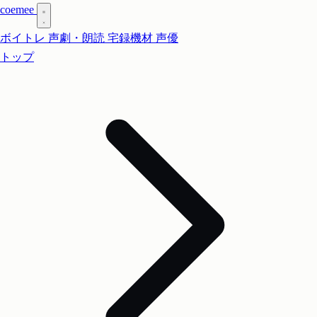
coe
mee
ボイトレ
声劇・朗読
宅録機材
声優
トップ