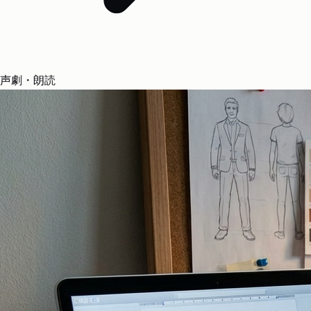
声劇・朗読