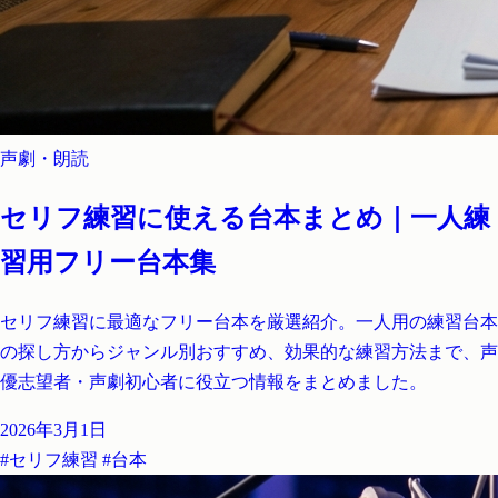
声劇・朗読
セリフ練習に使える台本まとめ｜一人練
習用フリー台本集
セリフ練習に最適なフリー台本を厳選紹介。一人用の練習台本
の探し方からジャンル別おすすめ、効果的な練習方法まで、声
優志望者・声劇初心者に役立つ情報をまとめました。
2026年3月1日
#セリフ練習
#台本