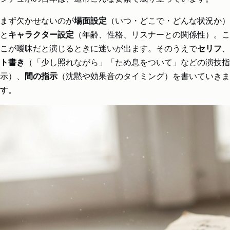
まず欠かせないのが
場面設定
（いつ・どこで・どんな状況か）
と
キャラクター設定
（年齢、性格、リスナーとの関係性）。こ
こが曖昧だと演じるときに迷いが出ます。そのうえで
セリフ
、
ト書き
（「少し照れながら」「ため息をついて」などの演技指
示）、
間の指示
（沈黙や効果音のタイミング）を書いていきま
す。