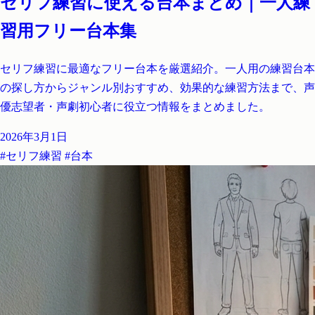
セリフ練習に使える台本まとめ｜一人練
習用フリー台本集
セリフ練習に最適なフリー台本を厳選紹介。一人用の練習台本
の探し方からジャンル別おすすめ、効果的な練習方法まで、声
優志望者・声劇初心者に役立つ情報をまとめました。
2026年3月1日
#セリフ練習
#台本