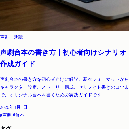
声劇・朗読
声劇台本の書き方｜初心者向けシナリオ
作成ガイド
声劇台本の書き方を初心者向けに解説。基本フォーマットから
キャラクター設定、ストーリー構成、セリフとト書きのコツま
で、オリジナル台本を書くための実践ガイドです。
2026年3月1日
#声劇
#台本
タグ