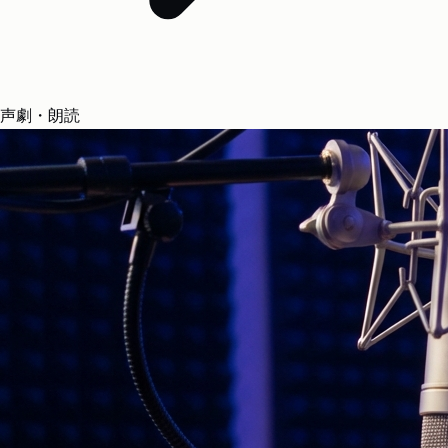
声劇・朗読