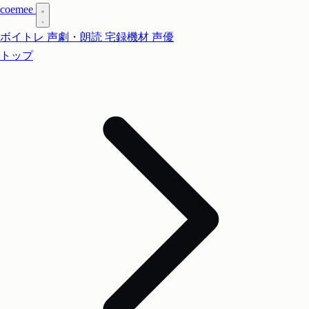
coe
mee
ボイトレ
声劇・朗読
宅録機材
声優
トップ