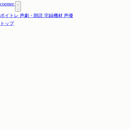
coe
mee
ボイトレ
声劇・朗読
宅録機材
声優
トップ